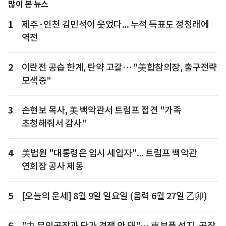
많이 본 뉴스
1
제주·인천 김민석이 웃었다... 누적 득표도 정청래에
역전
2
이란전 공습 한계, 탄약 고갈… "美합참의장, 출구전략
모색중"
3
손현보 목사, 美 백악관서 트럼프 접견 "가족
초청해줘서 감사"
4
美법원 "대통령은 임시 세입자"... 트럼프 백악관
연회장 공사 제동
5
[오늘의 운세] 8월 9일 일요일 (음력 6월 27일 乙卯)
6
"中 무인공장과 단가 경쟁 안 돼"… 車부품 성지, 공장