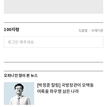
100자평
도움말
삭제기준
오피니언 많이 본 뉴스
[박정훈 칼럼] 국방장관이 모택동
어록을 좌우명 삼은 나라