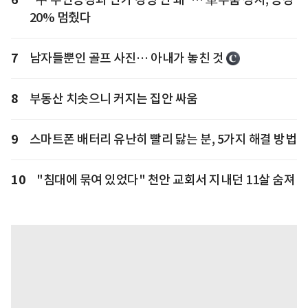
20% 멈췄다
7
남자들뿐인 골프 사진… 아내가 놓친 것
8
부동산 치솟으니 커지는 집안 싸움
9
스마트폰 배터리 유난히 빨리 닳는 분, 5가지 해결 방법
10
"침대에 묶여 있었다" 천안 교회서 지내던 11살 숨져