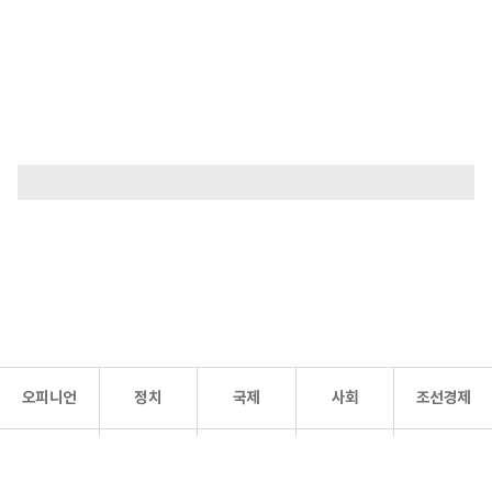
오피니언
정치
국제
사회
조선경제
문화·
조선
스포츠
건강
조선몰
연예
리더스