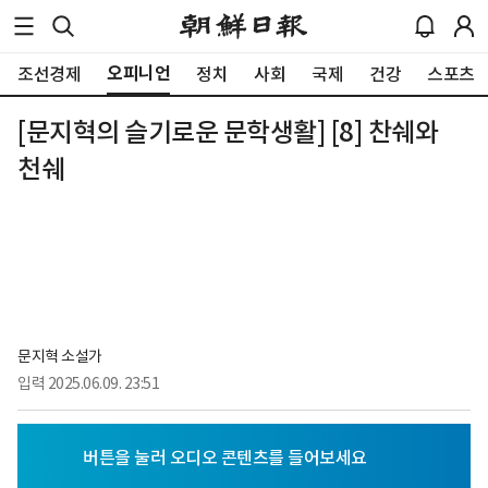
오피니언
조선경제
정치
사회
국제
건강
스포츠
[문지혁의 슬기로운 문학생활] [8] 찬쉐와
천쉐
문지혁 소설가
입력
2025.06.09. 23:51