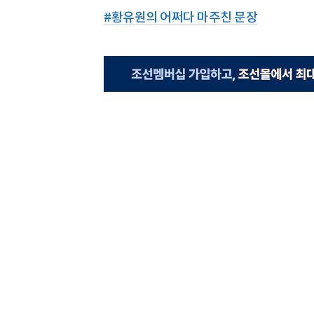
#
황유원의 어쩌다 마주친 문장