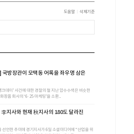
도움말
삭제기준
] 국방장관이 모택동 어록을 좌우명 삼은
 탱크데이’ 사건에 대한 경찰의 철 지난 압수수색은 비슷한
장품 회사의 ‘6·25 마케팅’을 소환...
 전 李지사와 현재 秋지사의 180도 달라진
’을 선언한 추미애 경기지사가 6일 소셜미디어에 “산업을 위