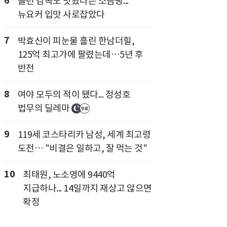
6
놀런 감독도 맛봤다는 소금빵...
뉴요커 입맛 사로잡았다
7
박효신이 피눈물 흘린 한남더힐,
125억 최고가에 팔렸는데…5년 후
반전
8
여야 모두의 적이 됐다... 정성호
법무의 딜레마
9
119세 코스타리카 남성, 세계 최고령
도전… "비결은 일하고, 잘 먹는 것"
10
최태원, 노소영에 9440억
지급하나... 14일까지 재상고 않으면
확정