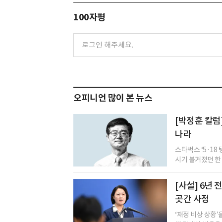
100자평
오피니언 많이 본 뉴스
[박정훈 칼럼
나라
스타벅스 ‘5·18
시기 불거졌던 한 화
[사설] 6년
곳간 사정
‘재정 비상 상황