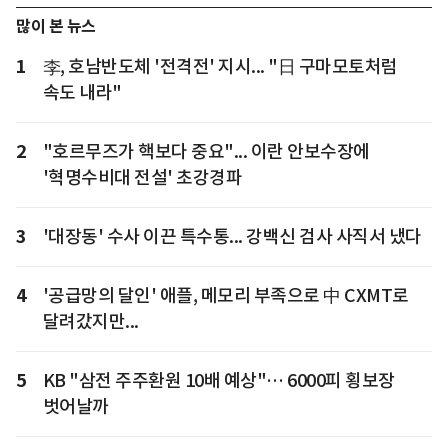
많이 본 뉴스
1
李, 호남반도체 '전격전' 지시... "日 구마모토처럼
속도 내라"
2
"호르무즈가 핵보다 중요"... 이란 안보수장에
'혁명수비대 전설' 초강경파
3
'대장동' 수사 이끈 특수통... 강백신 검사 사직서 냈다
4
'공급망의 달인' 애플, 메모리 부족으로 中 CXMT로
달려갔지만...
5
KB "삼전 주주환원 10배 예상"… 6000피 횡보장
벗어날까