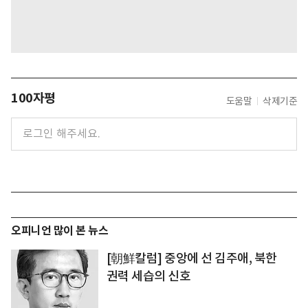
100자평
도움말
삭제기준
오피니언 많이 본 뉴스
[朝鮮칼럼] 중앙에 선 김주애, 북한
권력 세습의 신호