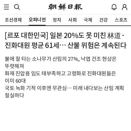
오피니언
조선경제
정치
사회
국제
건강
스포츠
[르포 대한민국] 일본 20%도 못 미친 林道·
진화대원 평균 61세… 산불 위험은 계속된다
불에 잘 타는 소나무가 산림의 27%, 낙엽 건조 현상은
뚜렷해져
화재 진압용 임도 태부족하고 고령화로 진화대원들은
이미 60대
국토 녹화 기적 이후엔 무관심… 미래 내다보는 산림 계획
절실하다