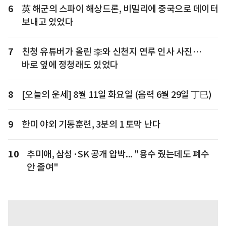
6
英 해군의 스파이 해상드론, 비밀리에 중국으로 데이터
보내고 있었다
7
친청 유튜버가 올린 李와 신천지 연루 인사 사진…
바로 옆에 정청래도 있었다
8
[오늘의 운세] 8월 11일 화요일 (음력 6월 29일 丁巳)
9
한미 야외 기동훈련, 3분의 1 토막 난다
10
추미애, 삼성·SK 공개 압박... "용수 줬는데도 폐수
안 줄여"