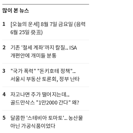
많이 본 뉴스
1
[오늘의 운세] 8월 7일 금요일 (음력
6월 25일 癸丑)
2
기존 '절세 계좌'까지 칼질... ISA
개편안에 개미들 분통
3
"국가 폭력" "돈키호테 정책"...
서울시 부동산 토론회, 정부 난타
4
자고나면 주가 떨어지는데...
골드만삭스 "1만2000 간다" 왜?
5
달콤한 '스테비아 토마토'... 농산물
아닌 가공식품이었다