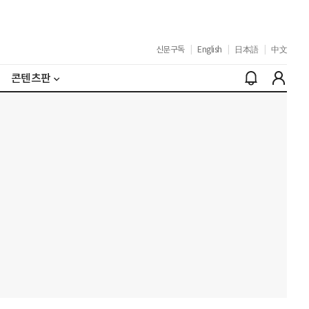
신문구독
|
English
|
日本語
|
中文
콘텐츠판