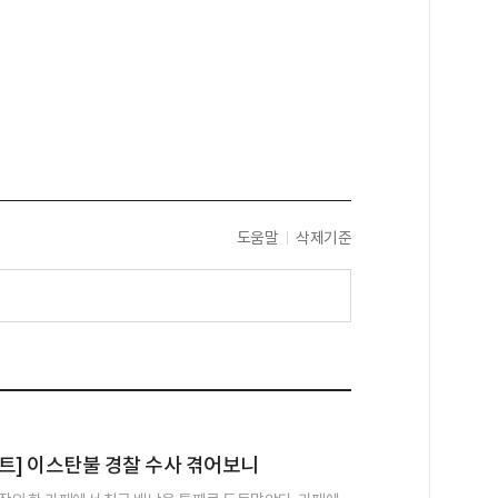
도움말
삭제기준
트] 이스탄불 경찰 수사 겪어보니