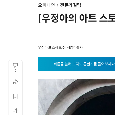
오피니언
전문가칼럼
[우정아의 아트 스토
우정아 포스텍 교수·서양미술사
0