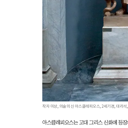
작자 미상, 의술의 신 아스클레피오스, 2세기경, 대리석,
아스클레피오스는 고대 그리스 신화에 등장