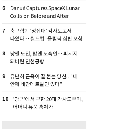
6
Danuri Captures SpaceX Lunar
Collision Before and After
7
축구협회 '성접대' 감사보고서
나왔다… 월드컵·올림픽 심판 포함
8
낮엔 노인, 밤엔 노숙인… 피서지
돼버린 인천공항
9
유난히 근육이 잘 붙는 당신... "내
안에 네안데르탈인 있다"
10
'당근'에서 구한 20대 가사도우미,
어머니 유품 훔쳐가