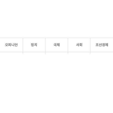
오피니언
정치
국제
사회
조선경제
문화·
조선
스포츠
건강
조선몰
연예
리더스
조선일보 공식 SNS
개인정보처리방침
사이트맵
Copyright 조선일보 All rights reserved. 무단 전재 및 재배포 금지.