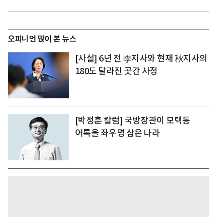
오피니언 많이 본 뉴스
[사설] 6년 전 李지사와 현재 秋지사의
180도 달라진 곳간 사정
[박정훈 칼럼] 국방장관이 모택동
어록을 좌우명 삼은 나라