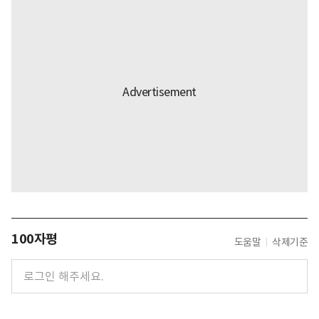
100자평
도움말
삭제기준