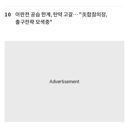
10
이란전 공습 한계, 탄약 고갈… "美합참의장,
출구전략 모색중"