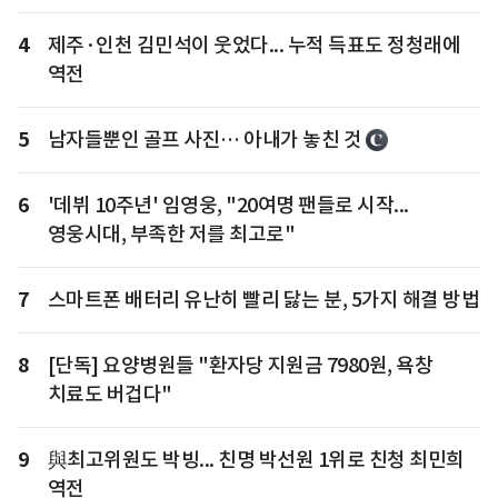
4
제주·인천 김민석이 웃었다... 누적 득표도 정청래에
역전
5
남자들뿐인 골프 사진… 아내가 놓친 것
6
'데뷔 10주년' 임영웅, "20여명 팬들로 시작...
영웅시대, 부족한 저를 최고로"
7
스마트폰 배터리 유난히 빨리 닳는 분, 5가지 해결 방법
8
[단독] 요양병원들 "환자당 지원금 7980원, 욕창
치료도 버겁다"
9
與최고위원도 박빙... 친명 박선원 1위로 친청 최민희
역전