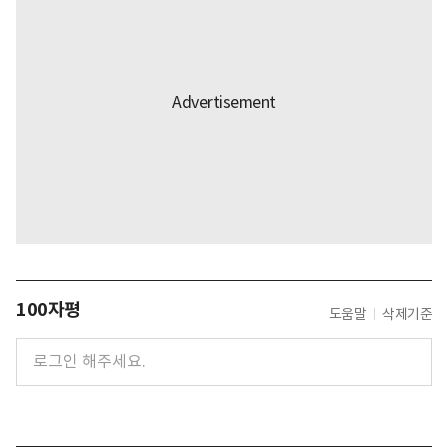
100자평
도움말
삭제기준