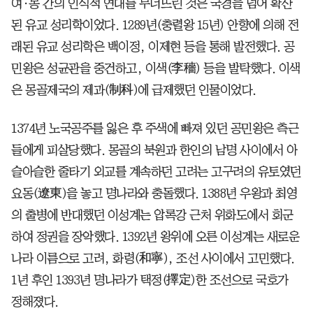
여·몽 간의 인식적 연대를 무너뜨린 것은 국경을 넘어 확산
된 유교 성리학이었다. 1289년(충렬왕 15년) 안향에 의해 전
래된 유교 성리학은 백이정, 이제현 등을 통해 발전했다. 공
민왕은 성균관을 중건하고, 이색(李穡) 등을 발탁했다. 이색
은 몽골제국의 제과(制科)에 급제했던 인물이었다.
1374년 노국공주를 잃은 후 주색에 빠져 있던 공민왕은 측근
들에게 피살당했다. 몽골의 북원과 한인의 남명 사이에서 아
슬아슬한 줄타기 외교를 계속하던 고려는 고구려의 유토였던
요동(遼東)을 놓고 명나라와 충돌했다. 1388년 우왕과 최영
의 출병에 반대했던 이성계는 압록강 근처 위화도에서 회군
하여 정권을 장악했다. 1392년 왕위에 오른 이성계는 새로운
나라 이름으로 고려, 화령(和寧), 조선 사이에서 고민했다.
1년 후인 1393년 명나라가 택정(擇定)한 조선으로 국호가
정해졌다.