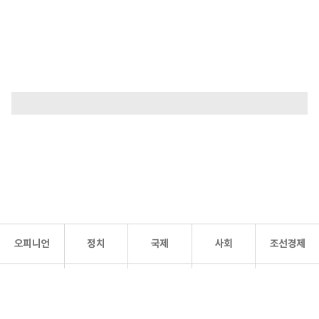
오피니언
정치
국제
사회
조선경제
문화·
조선
스포츠
건강
조선몰
연예
리더스