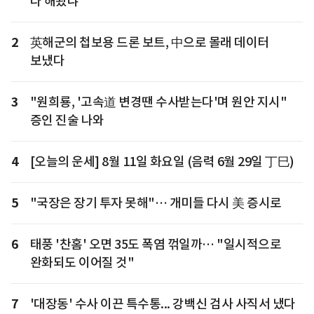
다 해봤냐"
2
英해군의 첩보용 드론 보트, 中으로 몰래 데이터
보냈다
3
"원희룡, '고속道 변경땐 수사받는다'며 원안 지시"
증인 진술 나와
4
[오늘의 운세] 8월 11일 화요일 (음력 6월 29일 丁巳)
5
"국장은 장기 투자 못해"… 개미들 다시 美 증시로
6
태풍 '찬홈' 오면 35도 폭염 꺾일까… "일시적으로
완화되도 이어질 것"
7
'대장동' 수사 이끈 특수통... 강백신 검사 사직서 냈다