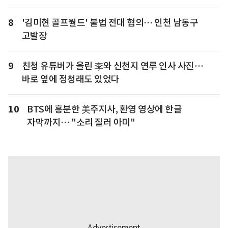
8
'김미현 골프월드' 불법 전대 혐의… 인천 남동구
고발장
9
친청 유튜버가 올린 李와 신천지 연루 인사 사진…
바로 옆에 정청래도 있었다
10
BTS에 흥분한 美주지사, 환영 영상에 한글
자막까지… "소리 질러 아미"