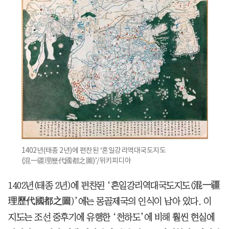
1402년(태종 2년)에 편찬된 ‘혼일강리역대국도지도
(混一疆理歷代國都之圖)’/위키피디아
1402년(태종 2년)에 편찬된 ‘혼일강리역대국도지도(混一疆
理歷代國都之圖)’에는 몽골제국의 인식이 남아 있다. 이
지도는 조선 중후기에 유행한 ‘천하도’에 비해 훨씬 현실에