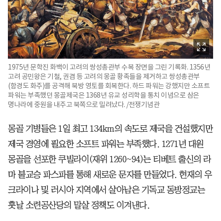
1975년 문학진 화백이 고려의 쌍성총관부 수복 장면을 그린 기록화. 1356년
고려 공민왕은 기철, 권겸 등 고려의 몽골 황족들을 제거하고 쌍성총관부
(함경도 화주)를 공격해 북방 영토를 회복한다. 하드 파워는 강했지만 소프트
파워는 부족했던 몽골제국은 1368년 유교 성리학을 통치 이념으로 삼은
명나라에 중원을 내주고 북쪽으로 밀려났다. /전쟁기념관
몽골 기병들은 1일 최고 134km의 속도로 제국을 건설했지만
제국 경영에 필요한 소프트 파워는 부족했다. 1271년 대원
몽골을 선포한 쿠빌라이(재위 1260~94)는 티베트 출신의 라
마 불교승 파스파를 통해 새로운 문자를 만들었다. 현재의 우
크라이나 및 러시아 지역에서 살아남은 기독교 동방정교는
훗날 소련공산당의 말살 정책도 이겨낸다.