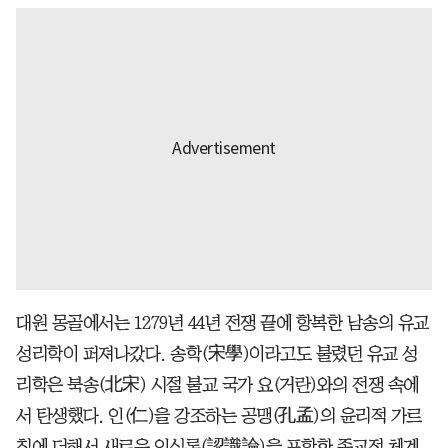
대원 몽골에서는 1279년 44년 전쟁 끝에 항복한 남송의 유교
성리학이 퍼져나갔다. 송학(宋學)이라고도 불렸던 유교 성
리학은 북송(北宋) 시절 불교 국가 요(거란)와의 전쟁 속에
서 탄생했다. 인(仁)을 강조하는 공맹(孔孟)의 윤리적 가르
침에 더해서 새로운 인식론(認識論)을 포함한 종교적 체계