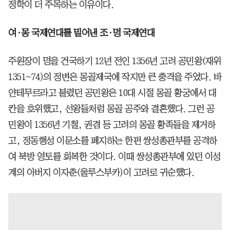
정학이 더 주목하는 이유이다.
여·몽 국제연대를 밀어낸 조·명 국제연대
주원장이 명을 건국하기 12년 전인 1356년 고려 공민왕(재위
1351~74)의 정변은 몽골제국에 작지만 큰 충격을 주었다. 바
얀테무르라고 불렸던 공민왕은 10대 시절 몽골 황궁에서 대
칸을 호위했고, 선왕들처럼 몽골 공주와 결혼했다. 그런 공
민왕이 1356년 기철, 권겸 등 고려의 몽골 황족들을 제거하
고, 정동행성 이문소를 폐지하는 한편 쌍성총관부를 공격하
여 북방 영토를 회복한 것이다. 이때 쌍성총관부에 있던 이성
계의 아버지 이자춘(울루스부카)이 고려로 귀순했다.