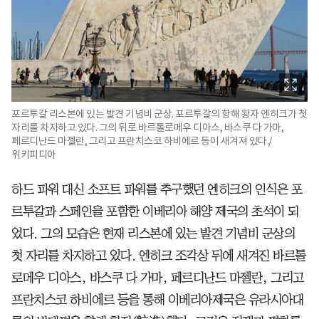
포르투갈 리스본에 있는 발견 기념비 군상. 포르투갈의 항해 왕자 엔히크가 첫
자리를 차지하고 있다. 그의 뒤로 바르톨로메우 디아스, 바스쿠 다 가마,
페르디난드 마젤란, 그리고 프란치스코 하비에르 등이 새겨져 있다./
위키피디아
하드 파워 대신 소프트 파워를 추구했던 엔히크의 인식은 포
르투갈과 스페인을 포함한 이베리아 해양 제국의 초석이 되
었다. 그의 모습은 현재 리스본에 있는 발견 기념비 군상의
첫 자리를 차지하고 있다. 엔히크 조각상 뒤에 새겨진 바르톨
로메우 디아스, 바스쿠 다 가마, 페르디난드 마젤란, 그리고
프란치스코 하비에르 등을 통해 이베리아제국은 유라시아대