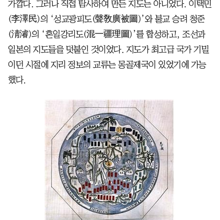
가깝다. 그러나 직접 탐사하여 만든 지도는 아니었다. 이택민
(李澤民)의 ‘성교광피도(聲敎廣被圖)’와 불교 승려 청준
(淸濬)의 ‘혼일강리도(混一疆理圖)’를 합성하고, 조선과
일본의 지도들을 덧붙인 것이었다. 지도가 최고급 국가 기밀
이던 시절에 지리 정보의 교류는 몽골제국이 있었기에 가능
했다.