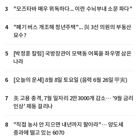
3
"모즈타바 매우 위독하다... 이란 수뇌부내 소문 파다"
4
"폐기 버스 개조해 청년주택"... 與 3선 의원의 부동산
묘수?
5
[박정훈 칼럼] 국방장관이 모택동 어록을 좌우명 삼은
나라
6
[오늘의 운세] 8월 8일 토요일 (음력 6월 26일 甲寅)
7
美 고용 충격, 7월 일자리 2만3000개 감소… '9월 금리
인상' 제동 걸리나
8
"직접 농사 안 지으면 내년까지 팔아라"… 양도세
중과에 떨고 있는 6070