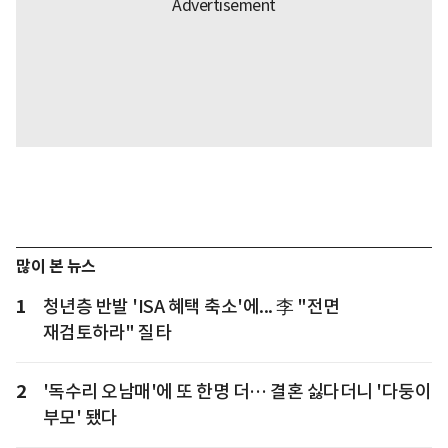
많이 본 뉴스
1
청년층 반발 'ISA 혜택 축소'에... 李 "전면
재검토하라" 질타
2
'독수리 오남매'에 또 한명 더… 결혼 싫다더니 '다둥이
부모' 됐다