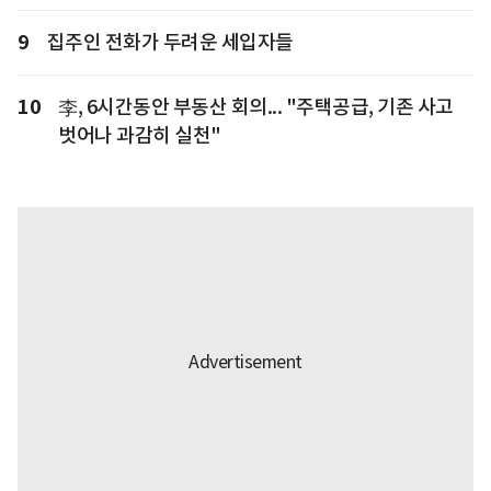
9
집주인 전화가 두려운 세입자들
10
李, 6시간동안 부동산 회의... "주택공급, 기존 사고
벗어나 과감히 실천"