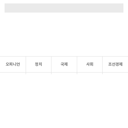
오피니언
정치
국제
사회
조선경제
문화·
조선
스포츠
건강
조선몰
연예
리더스
조선일보 공식 SNS
개인정보처리방침
사이트맵