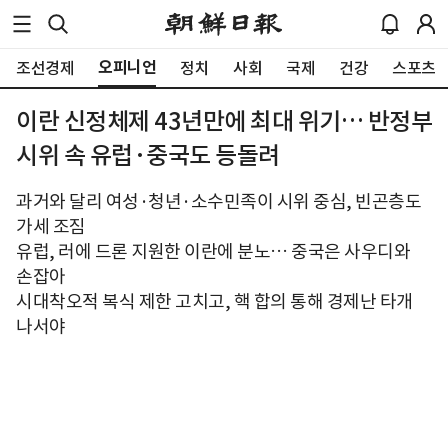
오피니언
조선경제
정치
사회
국제
건강
스포츠
이란 신정체제 43년만에 최대 위기… 반정부
시위 속 유럽·중국도 등돌려
과거와 달리 여성·청년·소수민족이 시위 중심, 빈곤층도
가세 조짐
유럽, 러에 드론 지원한 이란에 분노… 중국은 사우디와
손잡아
시대착오적 복식 제한 고치고, 핵 합의 통해 경제난 타개
나서야