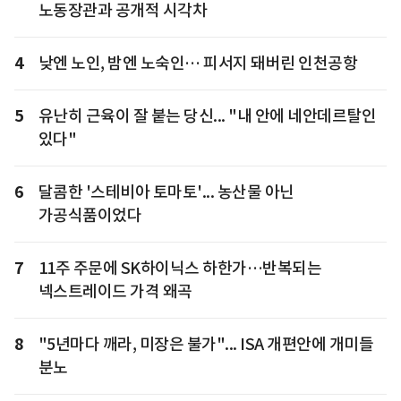
노동장관과 공개적 시각차
4
낮엔 노인, 밤엔 노숙인… 피서지 돼버린 인천공항
5
유난히 근육이 잘 붙는 당신... "내 안에 네안데르탈인
있다"
6
달콤한 '스테비아 토마토'... 농산물 아닌
가공식품이었다
7
11주 주문에 SK하이닉스 하한가…반복되는
넥스트레이드 가격 왜곡
8
"5년마다 깨라, 미장은 불가"... ISA 개편안에 개미들
분노