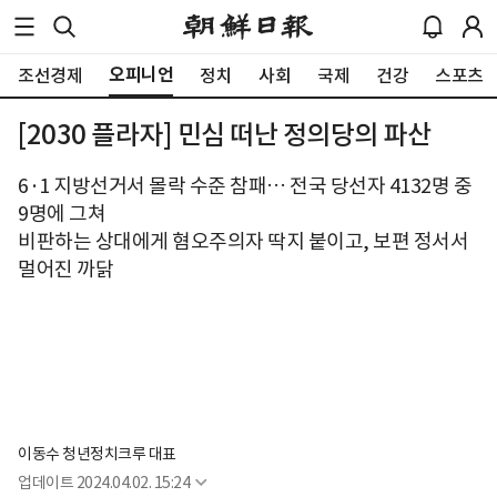
오피니언
조선경제
정치
사회
국제
건강
스포츠
[2030 플라자] 민심 떠난 정의당의 파산
6·1 지방선거서 몰락 수준 참패… 전국 당선자 4132명 중
9명에 그쳐
비판하는 상대에게 혐오주의자 딱지 붙이고, 보편 정서서
멀어진 까닭
이동수 청년정치크루 대표
업데이트
2024.04.02. 15:24