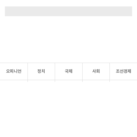
오피니언
정치
국제
사회
조선경제
문화·
조선
스포츠
건강
조선몰
연예
리더스
조선일보 공식 SNS