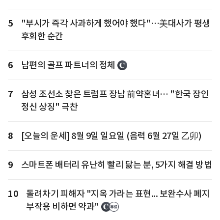
5
"부시가 즉각 사과하게 했어야 했다"…美대사가 평생
후회한 순간
6
남편의 골프 파트너의 정체
7
삼성 조선소 찾은 트럼프 장남 前약혼녀… "한국 장인
정신 상징" 극찬
8
[오늘의 운세] 8월 9일 일요일 (음력 6월 27일 乙卯)
9
스마트폰 배터리 유난히 빨리 닳는 분, 5가지 해결 방법
10
돌려차기 피해자 "지옥 가라는 표현... 보완수사 폐지
부작용 비하면 약과"