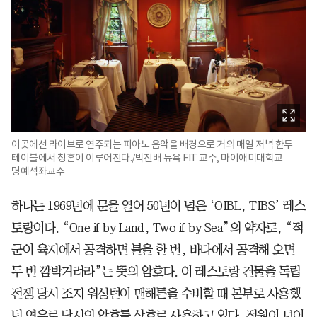
이곳에선 라이브로 연주되는 피아노 음악을 배경으로 거의 매일 저녁 한두
테이블에서 청혼이 이루어진다./박진배 뉴욕 FIT 교수, 마이애미대학교
명예석좌교수
하나는 1969년에 문을 열어 50년이 넘은 ‘OIBL, TIBS’ 레스
토랑이다. “One if by Land, Two if by Sea”의 약자로, “적
군이 육지에서 공격하면 불을 한 번, 바다에서 공격해 오면
두 번 깜박거려라”는 뜻의 암호다. 이 레스토랑 건물을 독립
전쟁 당시 조지 워싱턴이 맨해튼을 수비할 때 본부로 사용했
던 연유로 당시의 암호를 상호로 사용하고 있다. 정원이 보이