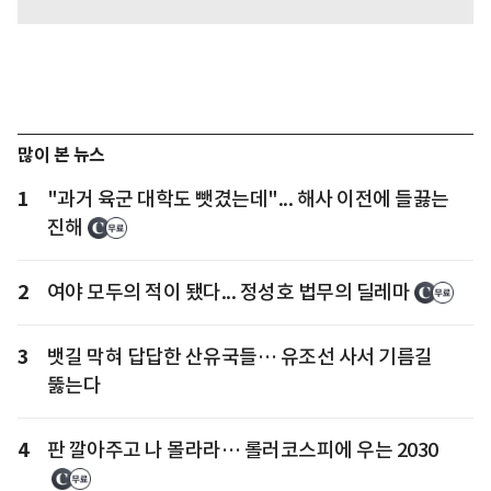
많이 본 뉴스
1
"과거 육군 대학도 뺏겼는데"... 해사 이전에 들끓는
진해
2
여야 모두의 적이 됐다... 정성호 법무의 딜레마
3
뱃길 막혀 답답한 산유국들… 유조선 사서 기름길
뚫는다
4
판 깔아주고 나 몰라라… 롤러코스피에 우는 2030