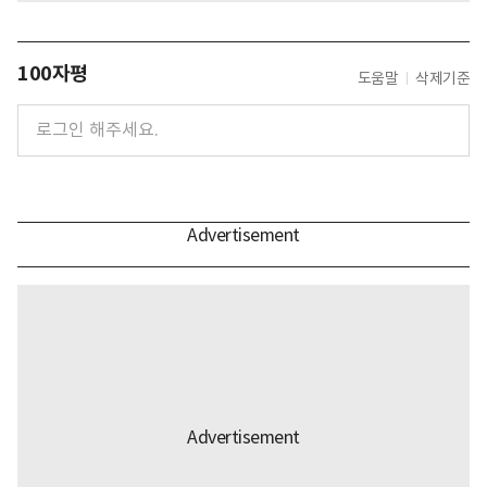
100자평
도움말
삭제기준