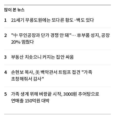
많이 본 뉴스
1
21세기 무릉도원에는 또다른 황도·백도 있다
2
"中 무인공장과 단가 경쟁 안 돼"… 車부품 성지, 공장
20% 멈췄다
3
부동산 치솟으니 커지는 집안 싸움
4
손현보 목사, 美 백악관서 트럼프 접견 "가족
초청해줘서 감사"
5
가족 생계 위해 벼랑끝 시작, 3000원 추어탕으로
연매출 150억원 대박