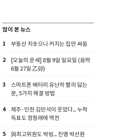
많이 본 뉴스
1
부동산 치솟으니 커지는 집안 싸움
2
[오늘의 운세] 8월 9일 일요일 (음력
6월 27일 乙卯)
3
스마트폰 배터리 유난히 빨리 닳는
분, 5가지 해결 방법
4
제주·인천 김민석이 웃었다... 누적
득표도 정청래에 역전
5
與최고위원도 박빙... 친명 박선원