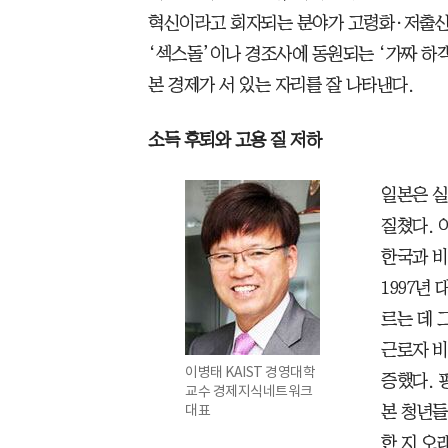
혁신이라고 회자되는 분야가 고령화·저출산
‘섹스돌’이나 경조사에 동원되는 ‘가짜 하객
본 경제가 서 있는 자리를 잘 나타낸다.
소득 후퇴와 고용 질 저하
일본은 실
질쳤다. 
한국과 비
1997년 
르는 데 
근로자 비율
이병태 KAIST 경영대학
증했다. 
교수 경제지식네트워크
대표
본 청년들
한 지 오