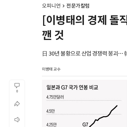
오피니언
전문가칼럼
[이병태의 경제 돌
깬 것
日 30년 불황으로 산업 경쟁력 붕괴… 韓
이병태 교수
0