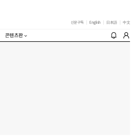
신문구독
|
English
|
日本語
|
中文
콘텐츠판