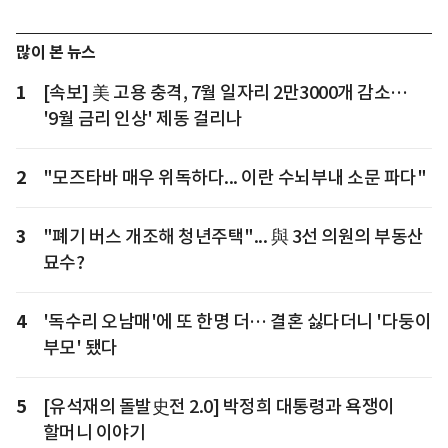
많이 본 뉴스
1
[속보] 美 고용 충격, 7월 일자리 2만3000개 감소…
'9월 금리 인상' 제동 걸리나
2
"모즈타바 매우 위독하다... 이란 수뇌부내 소문 파다"
3
"폐기 버스 개조해 청년주택"... 與 3선 의원의 부동산
묘수?
4
'독수리 오남매'에 또 한명 더… 결혼 싫다더니 '다둥이
부모' 됐다
5
[유석재의 돌발史전 2.0] 박정희 대통령과 욕쟁이
할머니 이야기