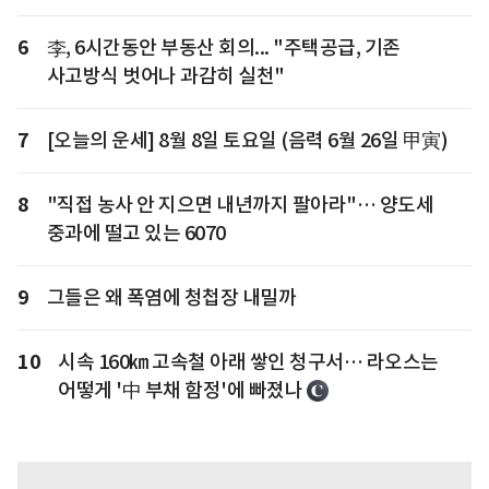
6
李, 6시간동안 부동산 회의... "주택공급, 기존
사고방식 벗어나 과감히 실천"
7
[오늘의 운세] 8월 8일 토요일 (음력 6월 26일 甲寅)
8
"직접 농사 안 지으면 내년까지 팔아라"… 양도세
중과에 떨고 있는 6070
9
그들은 왜 폭염에 청첩장 내밀까
10
시속 160㎞ 고속철 아래 쌓인 청구서… 라오스는
어떻게 '中 부채 함정'에 빠졌나