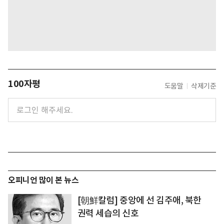
100자평
도움말
삭제기준
오피니언 많이 본 뉴스
[朝鮮칼럼] 중앙에 선 김주애, 북한
권력 세습의 신호