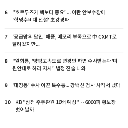
6
"호르무즈가 핵보다 중요"... 이란 안보수장에
'혁명수비대 전설' 초강경파
7
'공급망의 달인' 애플, 메모리 부족으로 中 CXMT로
달려갔지만...
8
"원희룡, '양평고속도로 변경안 하면 수사받는다'며
원안대로 하라 지시" 법정 진술 나와
9
'대장동' 수사 이끈 특수통... 강백신 검사 사직서 냈다
10
KB "삼전 주주환원 10배 예상"… 6000피 횡보장
벗어날까