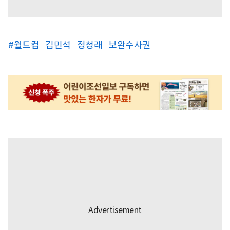
#
월드컵
김민석
정청래
보완수사권