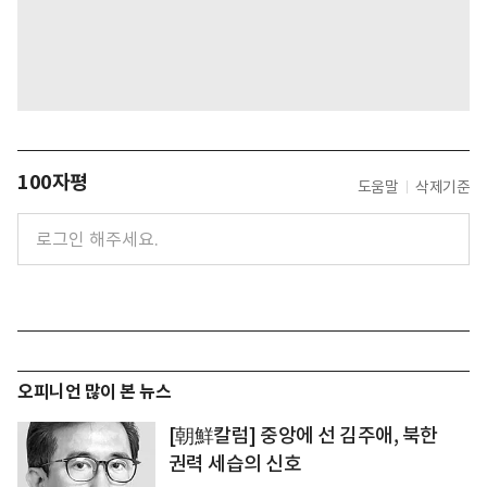
100자평
도움말
삭제기준
오피니언 많이 본 뉴스
[朝鮮칼럼] 중앙에 선 김주애, 북한
권력 세습의 신호