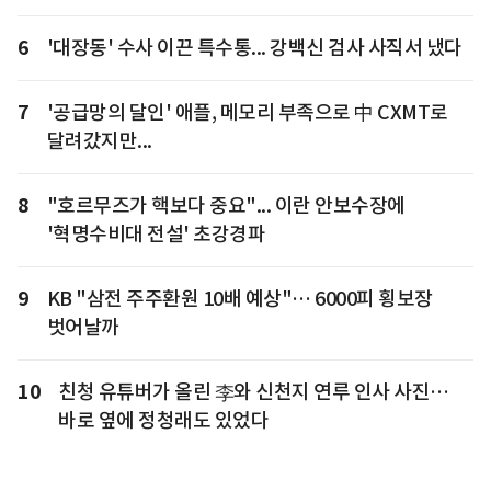
6
'대장동' 수사 이끈 특수통... 강백신 검사 사직서 냈다
7
'공급망의 달인' 애플, 메모리 부족으로 中 CXMT로
달려갔지만...
8
"호르무즈가 핵보다 중요"... 이란 안보수장에
'혁명수비대 전설' 초강경파
9
KB "삼전 주주환원 10배 예상"… 6000피 횡보장
벗어날까
10
친청 유튜버가 올린 李와 신천지 연루 인사 사진…
바로 옆에 정청래도 있었다