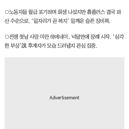
○노동자들 월급 포기하며 회생 나섰지만 홈플러스 결국 파
산 수순으로. ‘일자리가 곧 복지’ 일깨운 슬픈 징비록.
○전쟁 첫날 사망 이란 하메네이, 넉달만에 장례 시작. ‘심각
한 부상’說 후계자가 모습 드러낼지 관심 집중.