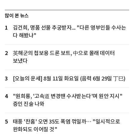
많이 본 뉴스
1
김건희, 명품 선물 추궁받자... "다른 영부인들 수사는
다 해봤냐"
2
英해군의 첩보용 드론 보트, 中으로 몰래 데이터
보냈다
3
[오늘의 운세] 8월 11일 화요일 (음력 6월 29일 丁巳)
4
"원희룡, '고속道 변경땐 수사받는다'며 원안 지시"
증인 진술 나와
5
태풍 '찬홈' 오면 35도 폭염 꺾일까… "일시적으로
완화되도 이어질 것"