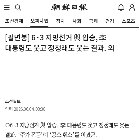
오피니언
조선경제
정치
사회
국제
건강
스포츠
[팔면봉] 6·3 지방선거 與 압승, 李
대통령도 웃고 정청래도 웃는 결과. 외
조선일보
입력
2026.06.04. 03:38
○6·3 지방선거 與 압승, 李 대통령도 웃고 정청래도 웃는
결과. ‘주가 폭등’이 ‘공소 취소’를 이겼군.