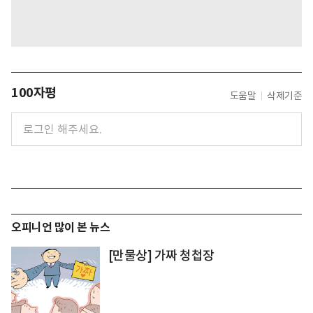
100자평
도움말
삭제기준
오피니언 많이 본 뉴스
[만물상] 가짜 청첩장