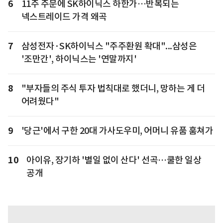
6
11주 주문에 SK하이닉스 하한가…반복되는
넥스트레이드 가격 왜곡
7
삼성전자·SK하이닉스 "주주환원 확대"...삼성은
'조만간', 하이닉스는 '연말까지'
8
"부자들의 주식 투자 법칙대로 했더니, 망하는 게 더
어려웠다"
9
'당근'에서 구한 20대 가사도우미, 어머니 유품 훔쳐가
10
아이유, 장기하 '별일 없이 산다' 선곡…쿨한 일상
공개