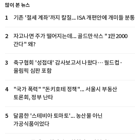
많이 본 뉴스
1
기존 '절세 계좌'까지 칼질... ISA 개편안에 개미들 분통
2
자고나면 주가 떨어지는데... 골드만삭스 "1만2000
간다" 왜?
3
축구협회 '성접대' 감사보고서 나왔다… 월드컵·
올림픽 심판 포함
4
"국가 폭력" "돈키호테 정책"... 서울시 부동산
토론회, 정부 난타
5
달콤한 '스테비아 토마토'... 농산물 아닌
가공식품이었다