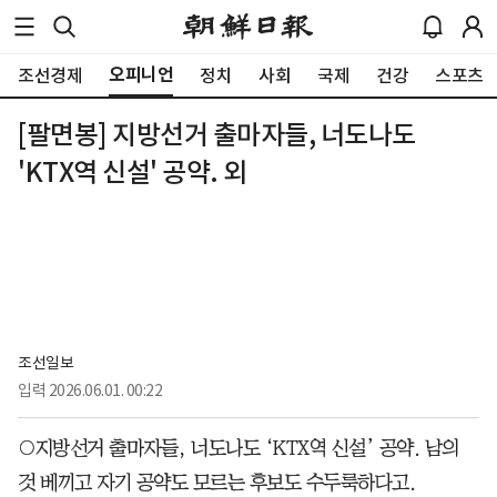
오피니언
조선경제
정치
사회
국제
건강
스포츠
[팔면봉] 지방선거 출마자들, 너도나도
'KTX역 신설' 공약. 외
조선일보
입력
2026.06.01. 00:22
○지방선거 출마자들, 너도나도 ‘KTX역 신설’ 공약. 남의
것 베끼고 자기 공약도 모르는 후보도 수두룩하다고.