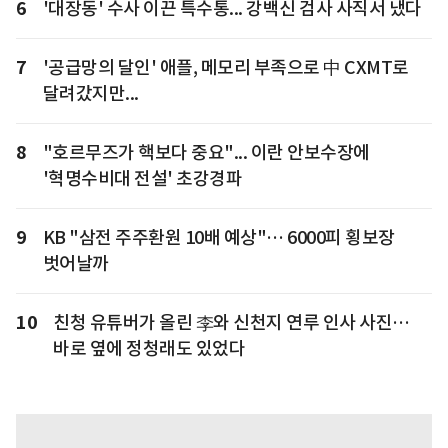
6
'대장동' 수사 이끈 특수통... 강백신 검사 사직서 냈다
7
'공급망의 달인' 애플, 메모리 부족으로 中 CXMT로
달려갔지만...
8
"호르무즈가 핵보다 중요"... 이란 안보수장에
'혁명수비대 전설' 초강경파
9
KB "삼전 주주환원 10배 예상"… 6000피 횡보장
벗어날까
10
친청 유튜버가 올린 李와 신천지 연루 인사 사진…
바로 옆에 정청래도 있었다