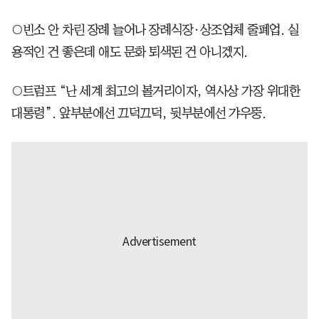
○빈소 안 차린 장례 늘어나 장례식장·상조업체 줄폐업. 실
용적인 건 좋은데 애도 문화 퇴색된 건 아니겠지.
○트럼프 “난 세계 최고의 볼거리이자, 역사상 가장 위대한
대통령”. 앞부분에선 끄덕끄덕, 뒷부분에선 갸우뚱.