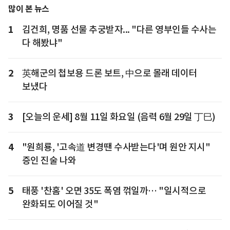
많이 본 뉴스
1
김건희, 명품 선물 추궁받자... "다른 영부인들 수사는
다 해봤냐"
2
英해군의 첩보용 드론 보트, 中으로 몰래 데이터
보냈다
3
[오늘의 운세] 8월 11일 화요일 (음력 6월 29일 丁巳)
4
"원희룡, '고속道 변경땐 수사받는다'며 원안 지시"
증인 진술 나와
5
태풍 '찬홈' 오면 35도 폭염 꺾일까… "일시적으로
완화되도 이어질 것"