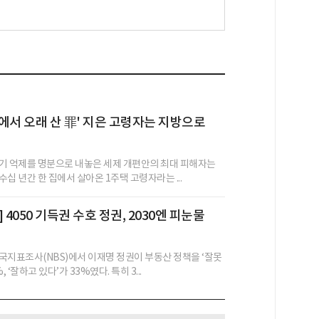
 집에서 오래 산 罪' 지은 고령자는 지방으로
기 억제를 명분으로 내놓은 세제 개편안의 최대 피해자는
십 년간 한 집에서 살아온 1주택 고령자라는 ...
 4050 기득권 수호 정권, 2030엔 피눈물
국지표조사(NBS)에서 이재명 정권이 부동산 정책을 ‘잘못
, ‘잘하고 있다’가 33%였다. 특히 3...