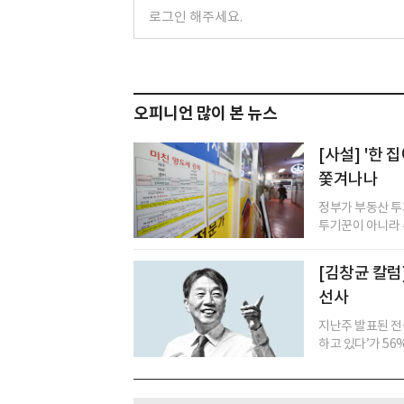
오피니언 많이 본 뉴스
[사설] '한
쫓겨나나
정부가 부동산 투
투기꾼이 아니라 수
[김창균 칼럼]
선사
지난주 발표된 전
하고 있다’가 56%