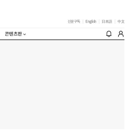
신문구독
|
English
|
日本語
|
中文
콘텐츠판