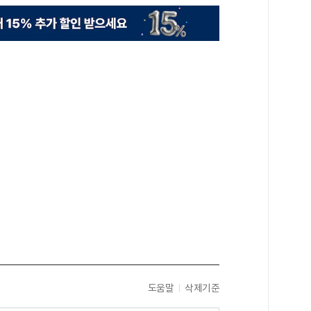
도움말
삭제기준