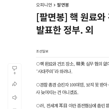
오피니언
팔면봉
[팔면봉] 핵 원료와
발표한 정부. 외
조선일보
○핵 원료와 건조 장소, 韓美 실무 협의 없이
‘사대주의’라 하려나.
0
○경찰 총경 승진자 100여명, 보직 못 받아
사 늦어지는 건 아니겠죠.
○러, 전세계 耳目 이란 종전협상에 쏠린 틈