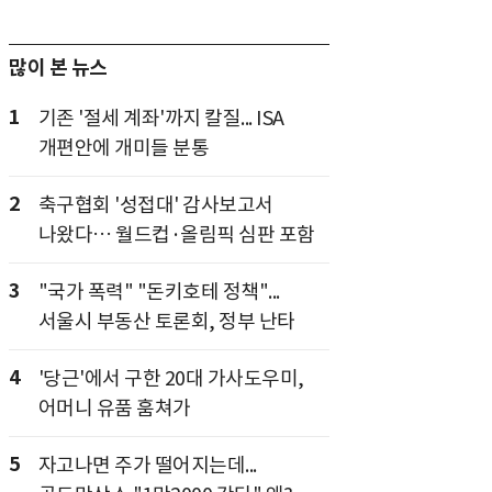
많이 본 뉴스
1
기존 '절세 계좌'까지 칼질... ISA
개편안에 개미들 분통
2
축구협회 '성접대' 감사보고서
나왔다… 월드컵·올림픽 심판 포함
3
"국가 폭력" "돈키호테 정책"...
서울시 부동산 토론회, 정부 난타
4
'당근'에서 구한 20대 가사도우미,
어머니 유품 훔쳐가
5
자고나면 주가 떨어지는데...