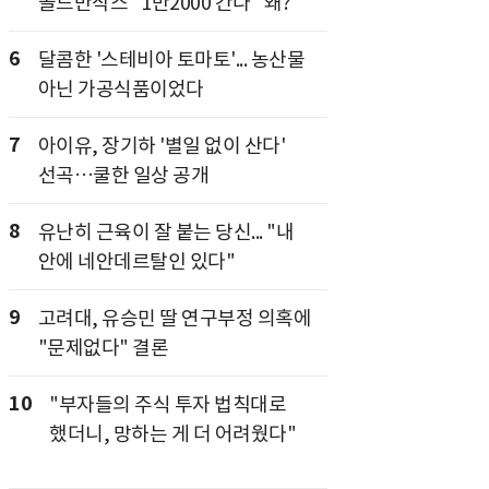
골드만삭스 "1만2000 간다" 왜?
6
달콤한 '스테비아 토마토'... 농산물
아닌 가공식품이었다
7
아이유, 장기하 '별일 없이 산다'
선곡…쿨한 일상 공개
8
유난히 근육이 잘 붙는 당신... "내
안에 네안데르탈인 있다"
9
고려대, 유승민 딸 연구부정 의혹에
"문제없다" 결론
10
"부자들의 주식 투자 법칙대로
했더니, 망하는 게 더 어려웠다"