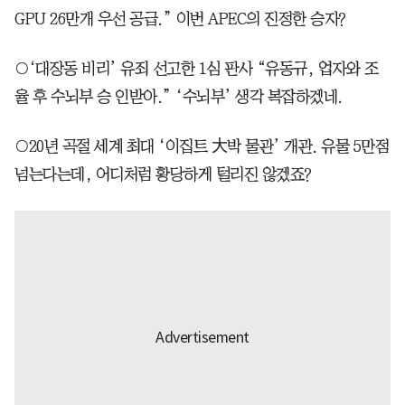
GPU 26만개 우선 공급.” 이번 APEC의 진정한 승자?
○‘대장동 비리’ 유죄 선고한 1심 판사 “유동규, 업자와 조
율 후 수뇌부 승 인받아.” ‘수뇌부’ 생각 복잡하겠네.
○20년 곡절 세계 최대 ‘이집트 大박 물관’ 개관. 유물 5만점
넘는다는데, 어디처럼 황당하게 털리진 않겠죠?