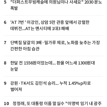
5
"더퍼스트무빙캐슬에 의원님이나 사세요" 2030 분노
폭발
6
'AT 7번 ' 이강인, 상암 5만 관중 앞에서 강렬한
데뷔전...AT는 맨시티에 1대3 패배
7
단백질 달걀의 3배·밀가루 제로, 노화를 늦추는 가장
간편한 아침 습관
8
한달 전 1556원이었는데... 환율 어느새 1300원대
눈앞
9
강원·TK서도 김민석 승리... 누적 1.45%p차로
벌어져
10
정청래, 또 대통령 이름 말실수 "이명박 임기 내 광주