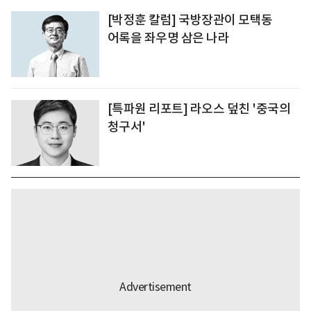
[박정훈 칼럼] 국방장관이 모택동
어록을 좌우명 삼은 나라
[특파원 리포트] 라오스 덮친 '중국의
청구서'