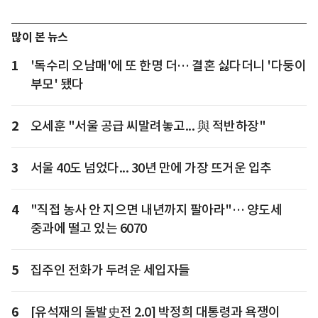
많이 본 뉴스
1
'독수리 오남매'에 또 한명 더… 결혼 싫다더니 '다둥이
부모' 됐다
2
오세훈 "서울 공급 씨말려놓고... 與 적반하장"
3
서울 40도 넘었다... 30년 만에 가장 뜨거운 입추
4
"직접 농사 안 지으면 내년까지 팔아라"… 양도세
중과에 떨고 있는 6070
5
집주인 전화가 두려운 세입자들
6
[유석재의 돌발史전 2.0] 박정희 대통령과 욕쟁이