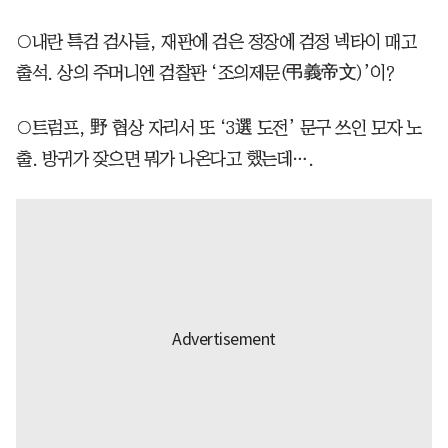
○내란 특검 검사들, 재판에 검은 정장에 검정 넥타이 매고
출석. 상의 주머니엔 검찰판 ‘조의제문(弔義帝文)’이?
○트럼프, 野 협상 자리서 또 ‘3選 도전’ 문구 쓰인 모자 노
출. 방귀가 잦으면 뭐가 나온다고 했는데….