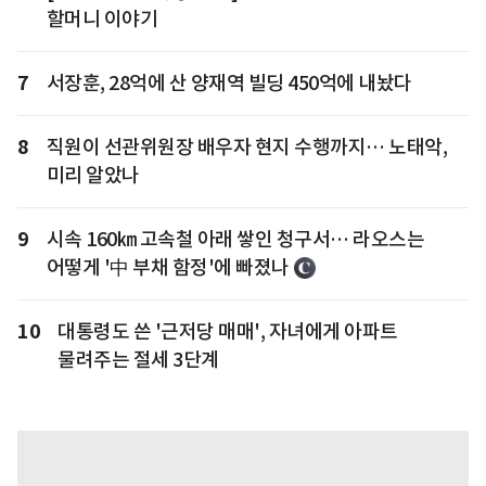
할머니 이야기
7
서장훈, 28억에 산 양재역 빌딩 450억에 내놨다
8
직원이 선관위원장 배우자 현지 수행까지… 노태악,
미리 알았나
9
시속 160㎞ 고속철 아래 쌓인 청구서… 라오스는
어떻게 '中 부채 함정'에 빠졌나
10
대통령도 쓴 '근저당 매매', 자녀에게 아파트
물려주는 절세 3단계