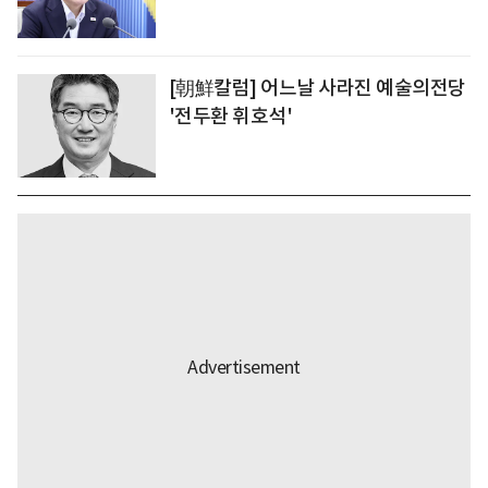
[朝鮮칼럼] 어느날 사라진 예술의전당
'전두환 휘호석'