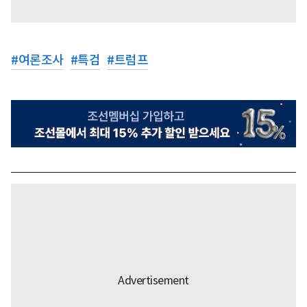
#
여론조사
#
특검
#
트럼프