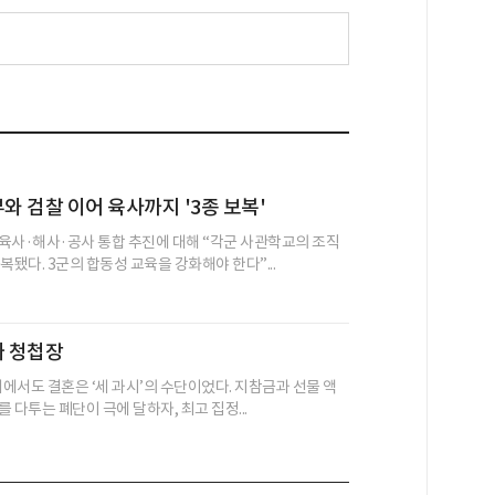
부와 검찰 이어 육사까지 '3종 보복'
육사·해사·공사 통합 추진에 대해 “각군 사관학교의 조직
복됐다. 3군의 합동성 교육을 강화해야 한다”...
짜 청첩장
네에서도 결혼은 ‘세 과시’의 수단이었다. 지참금과 선물 액
 다투는 폐단이 극에 달하자, 최고 집정...