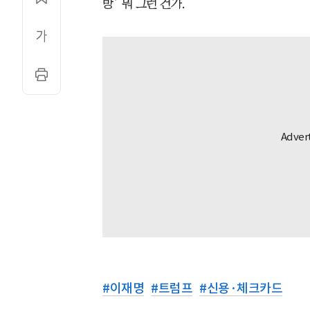
방’ 뭐 그런 건가.
#
이재명
#
트럼프
#
신용·체크카드