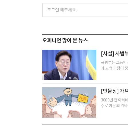
오피니언 많이 본 뉴스
[사설] 사법
국방부는 그동안 
과 교육 과정이 중
[만물상] 가
3000년 전 아테
수로 가문의 위세를