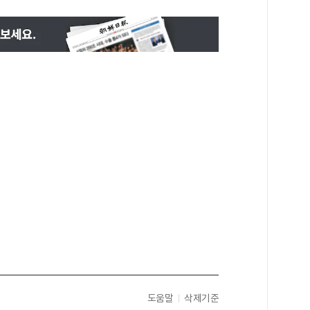
도움말
삭제기준