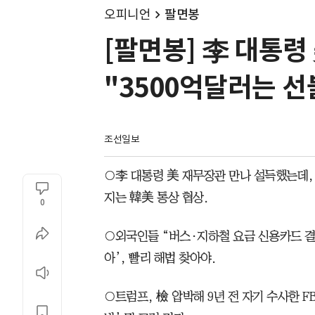
오피니언
팔면봉
[팔면봉] 李 대통령
"3500억달러는 선
조선일보
○李 대통령 美 재무장관 만나 설득했는데, 
지는 韓美 통상 협상.
0
○외국인들 “버스·지하철 요금 신용카드 결제
아’, 빨리 해법 찾아야.
○트럼프, 檢 압박해 9년 전 자기 수사한 FB