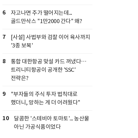
6
자고나면 주가 떨어지는데...
골드만삭스 "1만2000 간다" 왜?
7
[사설] 사법부와 검찰 이어 육사까지
'3종 보복'
8
통합 대한항공 맞설 카드 꺼냈다…
트리니티항공이 공개한 'SSC'
전략은?
9
"부자들의 주식 투자 법칙대로
했더니, 망하는 게 더 어려웠다"
10
달콤한 '스테비아 토마토'... 농산물
아닌 가공식품이었다