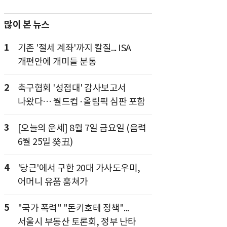
많이 본 뉴스
1
기존 '절세 계좌'까지 칼질... ISA
개편안에 개미들 분통
2
축구협회 '성접대' 감사보고서
나왔다… 월드컵·올림픽 심판 포함
3
[오늘의 운세] 8월 7일 금요일 (음력
6월 25일 癸丑)
4
'당근'에서 구한 20대 가사도우미,
어머니 유품 훔쳐가
5
"국가 폭력" "돈키호테 정책"...
서울시 부동산 토론회, 정부 난타