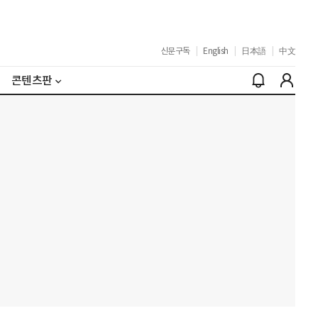
신문구독
|
English
|
日本語
|
中文
콘텐츠판