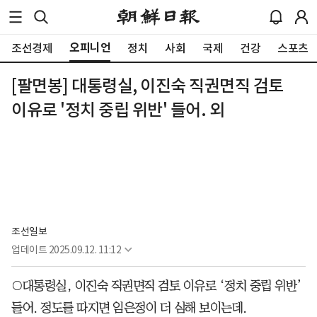
오피니언
조선경제
정치
사회
국제
건강
스포츠
[팔면봉] 대통령실, 이진숙 직권면직 검토
이유로 '정치 중립 위반' 들어. 외
조선일보
업데이트
2025.09.12. 11:12
○대통령실, 이진숙 직권면직 검토 이유로 ‘정치 중립 위반’
들어. 정도를 따지면 임은정이 더 심해 보이는데.