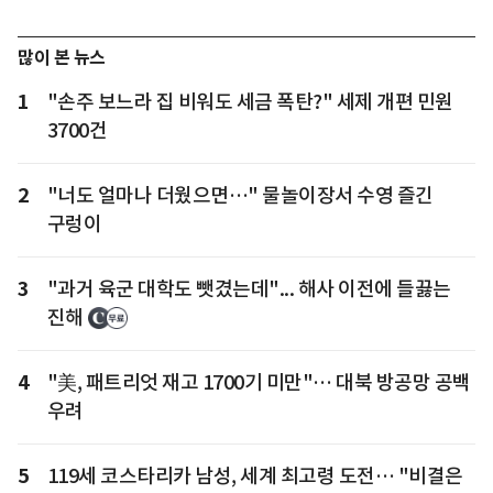
많이 본 뉴스
1
"손주 보느라 집 비워도 세금 폭탄?" 세제 개편 민원
3700건
2
"너도 얼마나 더웠으면…" 물놀이장서 수영 즐긴
구렁이
3
"과거 육군 대학도 뺏겼는데"... 해사 이전에 들끓는
진해
4
"美, 패트리엇 재고 1700기 미만"… 대북 방공망 공백
우려
5
119세 코스타리카 남성, 세계 최고령 도전… "비결은