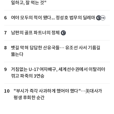
일하고, 잘 먹는 것"
6
여야 모두의 적이 됐다... 정성호 법무의 딜레마
7
남편의 골프 파트너의 정체
8
뱃길 막혀 답답한 산유국들… 유조선 사서 기름길
뚫는다
9
거침없는 U-17 여자배구, 세계선수권에서 이탈리아
꺾고 파죽의 3연승
10
"부시가 즉각 사과하게 했어야 했다"…美대사가
평생 후회한 순간