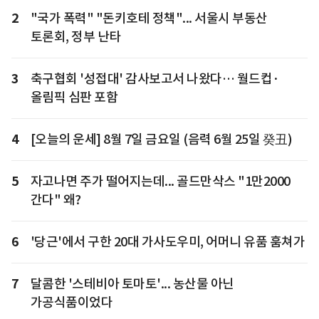
2
"국가 폭력" "돈키호테 정책"... 서울시 부동산
토론회, 정부 난타
3
축구협회 '성접대' 감사보고서 나왔다… 월드컵·
올림픽 심판 포함
4
[오늘의 운세] 8월 7일 금요일 (음력 6월 25일 癸丑)
5
자고나면 주가 떨어지는데... 골드만삭스 "1만2000
간다" 왜?
6
'당근'에서 구한 20대 가사도우미, 어머니 유품 훔쳐가
7
달콤한 '스테비아 토마토'... 농산물 아닌
가공식품이었다