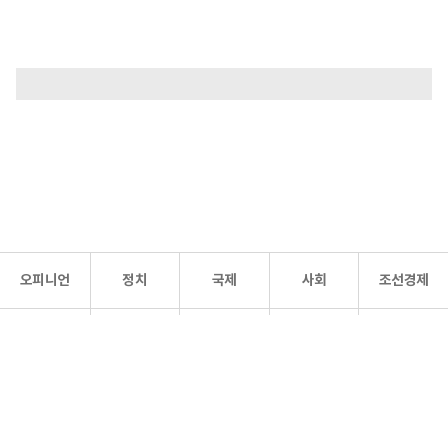
오피니언
정치
국제
사회
조선경제
문화·
조선
스포츠
건강
조선몰
연예
리더스
조선일보 공식 SNS