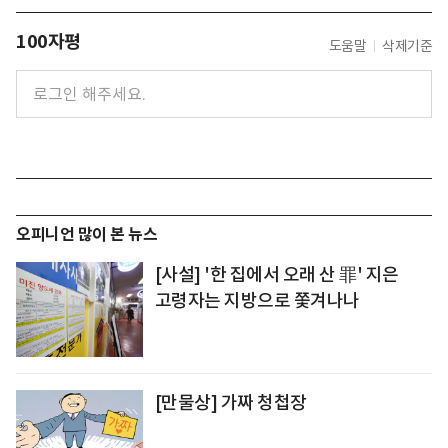
100자평
도움말
삭제기준
오피니언 많이 본 뉴스
[사설] '한 집에서 오래 산 罪' 지은
고령자는 지방으로 쫓겨나나
[만물상] 가짜 청첩장