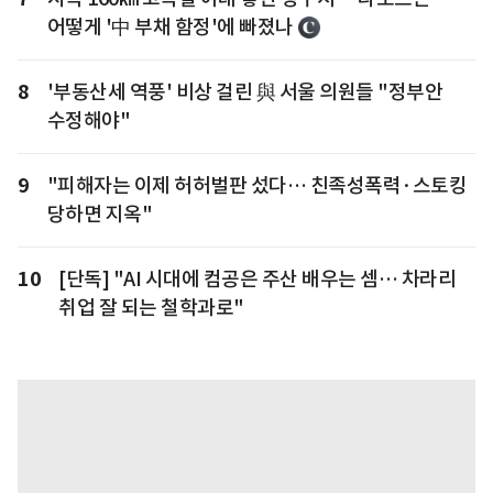
어떻게 '中 부채 함정'에 빠졌나
8
'부동산세 역풍' 비상 걸린 與 서울 의원들 "정부안
수정해야"
9
"피해자는 이제 허허벌판 섰다… 친족성폭력·스토킹
당하면 지옥"
10
[단독] "AI 시대에 컴공은 주산 배우는 셈… 차라리
취업 잘 되는 철학과로"