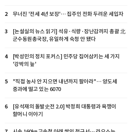
2
무너진 '전세 4년 보장'… 집주인 전화 두려운 세입자
3
[논설실의 뉴스 읽기] 석유·식량·장난감까지 총괄 北
군수동원총국장, 유일하게 숙청 안 됐다
4
[박성민의 정치 포커스] 민주당 집어삼키는 세 가지
'강박의 늪'
5
"직접 농사 안 지으면 내년까지 팔아라"… 양도세
중과에 떨고 있는 6070
6
[유석재의 돌발史전 2.0] 박정희 대통령과 욕쟁이
할머니 이야기
7
시속 160㎞ 고속철 아래 쌓인 청구서… 라오스는