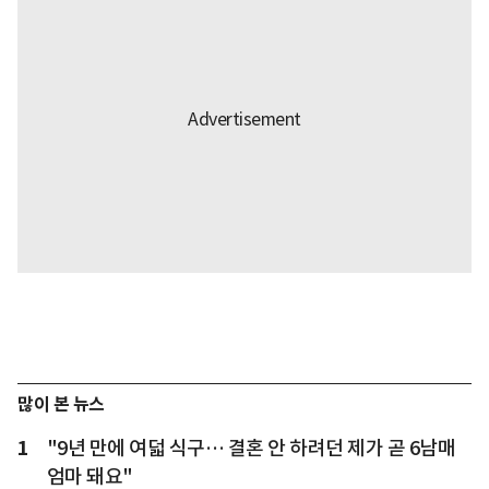
많이 본 뉴스
1
"9년 만에 여덟 식구… 결혼 안 하려던 제가 곧 6남매
엄마 돼요"