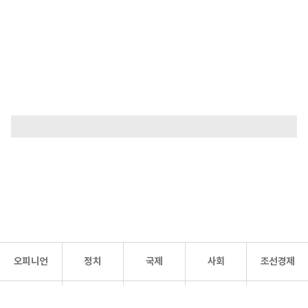
오피니언
정치
국제
사회
조선경제
문화·
조선
스포츠
건강
조선몰
연예
리더스