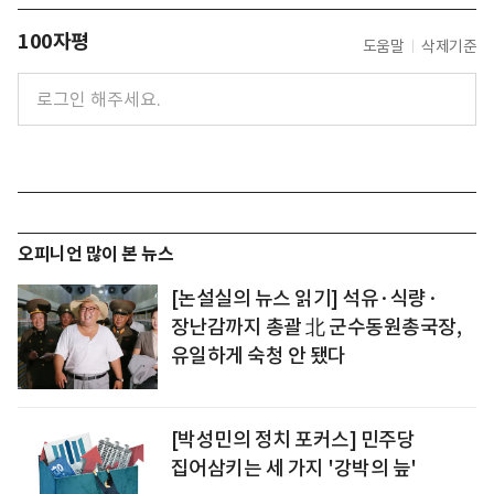
100자평
도움말
삭제기준
오피니언 많이 본 뉴스
[논설실의 뉴스 읽기] 석유·식량·
장난감까지 총괄 北 군수동원총국장,
유일하게 숙청 안 됐다
[박성민의 정치 포커스] 민주당
집어삼키는 세 가지 '강박의 늪'