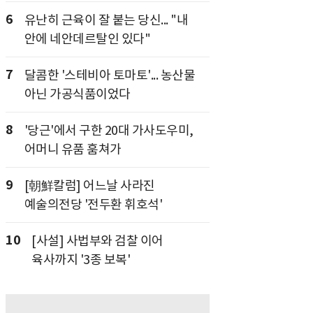
6
유난히 근육이 잘 붙는 당신... "내
안에 네안데르탈인 있다"
7
달콤한 '스테비아 토마토'... 농산물
아닌 가공식품이었다
8
'당근'에서 구한 20대 가사도우미,
어머니 유품 훔쳐가
9
[朝鮮칼럼] 어느날 사라진
예술의전당 '전두환 휘호석'
10
[사설] 사법부와 검찰 이어
육사까지 '3종 보복'