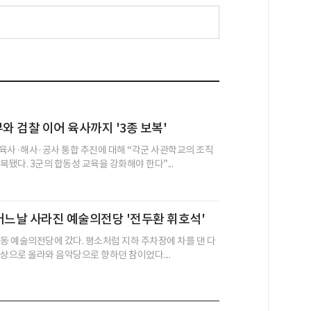
부와 검찰 이어 육사까지 '3종 보복'
육사·해사·공사 통합 추진에 대해 “각군 사관학교의 조직
복됐다. 3군의 합동성 교육을 강화해야 한다”...
어느날 사라진 예술의전당 '전두환 휘호석'
초동 예술의전당에 갔다. 평소처럼 지하 주차장에 차를 댄 다
상으로 올라와 음악당으로 향하던 참이었다....