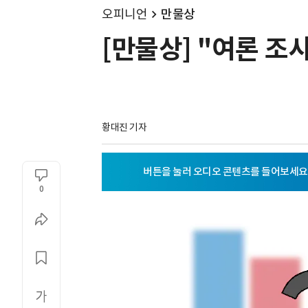
오피니언
만물상
[만물상] "여론 조
황대진 기자
0