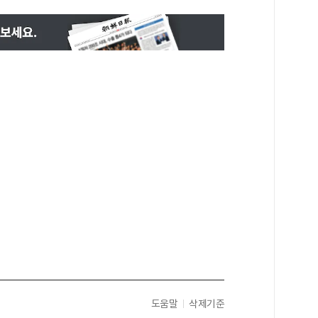
도움말
삭제기준