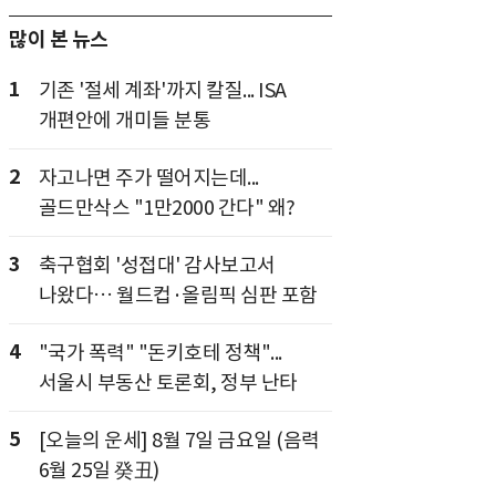
많이 본 뉴스
1
기존 '절세 계좌'까지 칼질... ISA
개편안에 개미들 분통
2
자고나면 주가 떨어지는데...
골드만삭스 "1만2000 간다" 왜?
3
축구협회 '성접대' 감사보고서
나왔다… 월드컵·올림픽 심판 포함
4
"국가 폭력" "돈키호테 정책"...
서울시 부동산 토론회, 정부 난타
5
[오늘의 운세] 8월 7일 금요일 (음력
6월 25일 癸丑)