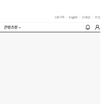
신문구독
|
English
|
日本語
|
中文
콘텐츠판