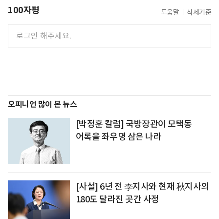
100자평
도움말
삭제기준
오피니언 많이 본 뉴스
[박정훈 칼럼] 국방장관이 모택동
어록을 좌우명 삼은 나라
[사설] 6년 전 李지사와 현재 秋지사의
180도 달라진 곳간 사정