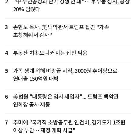
2
"中 무인공장과 단가 경쟁 안 돼"… 車부품 성지, 공장
20% 멈췄다
3
손현보 목사, 美 백악관서 트럼프 접견 "가족
초청해줘서 감사"
4
부동산 치솟으니 커지는 집안 싸움
5
가족 생계 위해 벼랑끝 시작, 3000원 추어탕으로
연매출 150억원 대박
6
美법원 "대통령은 임시 세입자"... 트럼프 백악관
연회장 공사 제동
7
추미애 "국가직 소방공무원 인건비, 경기도가 1조원
이상 부담… 재정 개혁 시급"