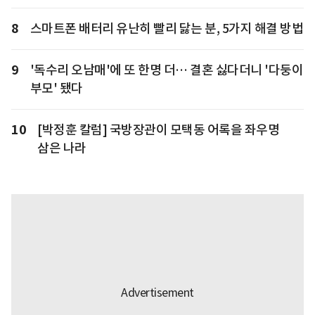
8
스마트폰 배터리 유난히 빨리 닳는 분, 5가지 해결 방법
9
'독수리 오남매'에 또 한명 더… 결혼 싫다더니 '다둥이
부모' 됐다
10
[박정훈 칼럼] 국방장관이 모택동 어록을 좌우명
삼은 나라