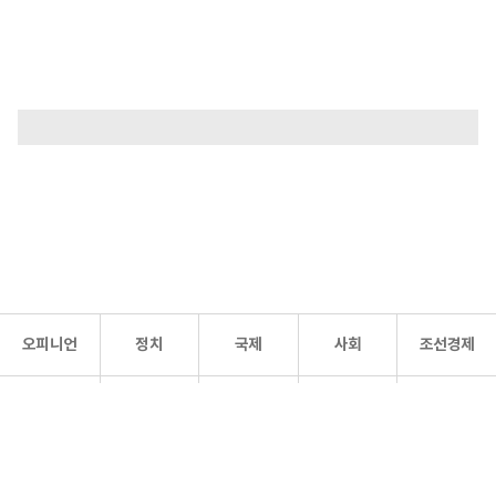
오피니언
정치
국제
사회
조선경제
문화·
조선
스포츠
건강
조선몰
연예
리더스
조선일보 공식 SNS