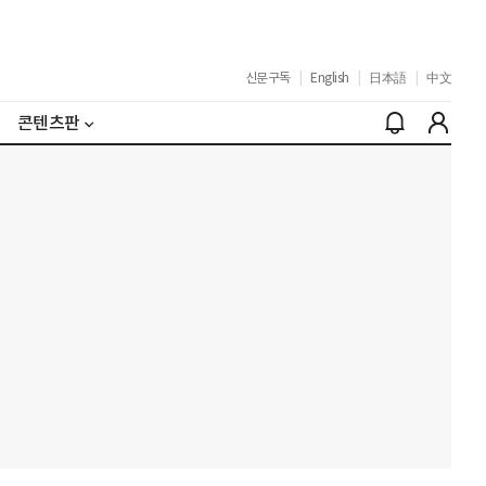
신문구독
|
English
|
日本語
|
中文
콘텐츠판