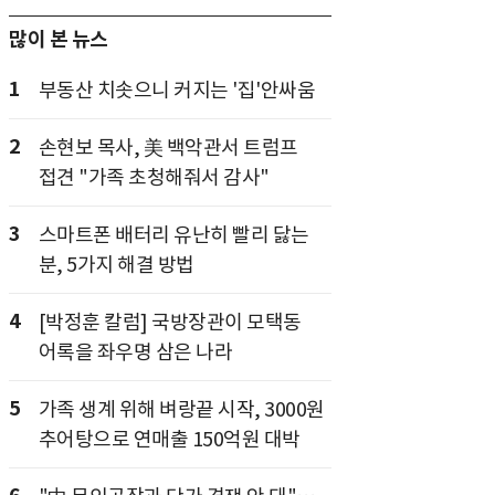
많이 본 뉴스
1
부동산 치솟으니 커지는 '집'안싸움
2
손현보 목사, 美 백악관서 트럼프
접견 "가족 초청해줘서 감사"
3
스마트폰 배터리 유난히 빨리 닳는
분, 5가지 해결 방법
4
[박정훈 칼럼] 국방장관이 모택동
어록을 좌우명 삼은 나라
5
가족 생계 위해 벼랑끝 시작, 3000원
추어탕으로 연매출 150억원 대박