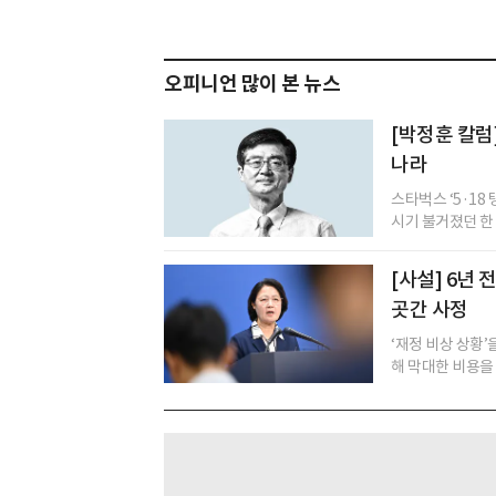
오피니언 많이 본 뉴스
[박정훈 칼럼
나라
스타벅스 ‘5·18
시기 불거졌던 한 화
[사설] 6년
곳간 사정
‘재정 비상 상황
해 막대한 비용을