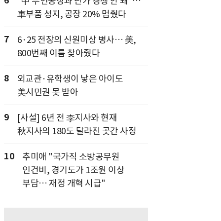
6
"中 무인공장과 단가 경쟁 안 돼"…
車부품 성지, 공장 20% 멈췄다
7
6·25 전장의 신원미상 병사… 美,
800번째 이름 찾아줬다
8
외교관·유학생이 낳은 아이도
美시민권 못 받아
9
[사설] 6년 전 李지사와 현재
秋지사의 180도 달라진 곳간 사정
10
추미애 "국가직 소방공무원
인건비, 경기도가 1조원 이상
부담… 재정 개혁 시급"