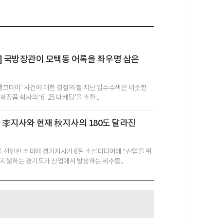
] 국방장관이 모택동 어록을 좌우명 삼은
 탱크데이’ 사건에 대한 경찰의 철 지난 압수수색은 비슷한
장품 회사의 ‘6·25 마케팅’을 소환...
 전 李지사와 현재 秋지사의 180도 달라진
’을 선언한 추미애 경기지사가 6일 소셜미디어에 “산업을 위
 지불하는 경기도가 산업에서 발생하는 세수를...