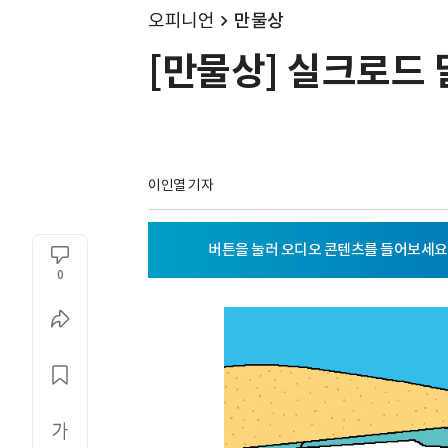
오피니언
만물상
[만물상] 실크로드 
이인열 기자
0