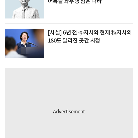
어록을 좌우명 삼은 나라
[사설] 6년 전 李지사와 현재 秋지사의
180도 달라진 곳간 사정