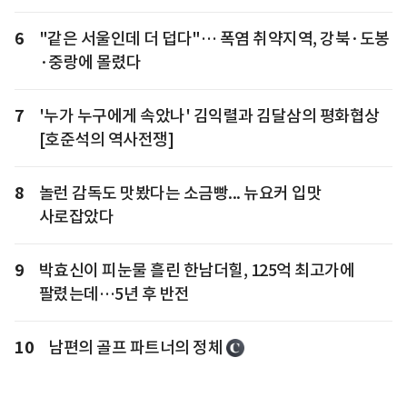
6
"같은 서울인데 더 덥다"… 폭염 취약지역, 강북·도봉
·중랑에 몰렸다
7
'누가 누구에게 속았나' 김익렬과 김달삼의 평화협상
[호준석의 역사전쟁]
8
놀런 감독도 맛봤다는 소금빵... 뉴요커 입맛
사로잡았다
9
박효신이 피눈물 흘린 한남더힐, 125억 최고가에
팔렸는데…5년 후 반전
10
남편의 골프 파트너의 정체