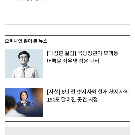
오피니언 많이 본 뉴스
[박정훈 칼럼] 국방장관이 모택동
어록을 좌우명 삼은 나라
[사설] 6년 전 李지사와 현재 秋지사의
180도 달라진 곳간 사정