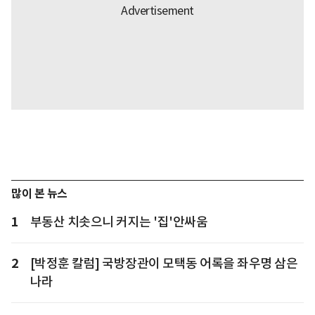
많이 본 뉴스
1
부동산 치솟으니 커지는 '집'안싸움
2
[박정훈 칼럼] 국방장관이 모택동 어록을 좌우명 삼은
나라