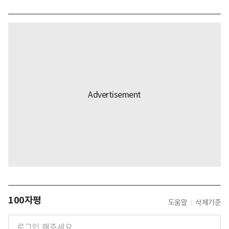
100자평
도움말
삭제기준