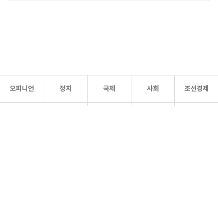
오피니언
정치
국제
사회
조선경제
문화·
조선
스포츠
건강
조선몰
연예
리더스
조선일보 공식 SNS
개인정보처리방침
사이트맵
Copyright 조선일보 All rights reserved. 무단 전재 및 재배포 금지.