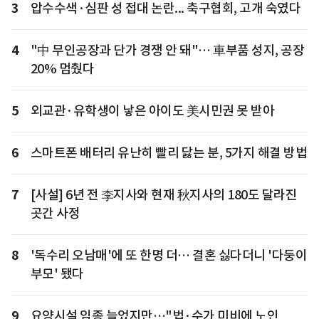
3
압수수색·심판 성 접대 논란... 축구협회, 고개 숙였다
4
"中 무인공장과 단가 경쟁 안 돼"… 車부품 성지, 공장
20% 멈췄다
5
외교관·유학생이 낳은 아이도 美시민권 못 받아
6
스마트폰 배터리 유난히 빨리 닳는 분, 5가지 해결 방법
7
[사설] 6년 전 李지사와 현재 秋지사의 180도 달라진
곳간 사정
8
'독수리 오남매'에 또 한명 더… 결혼 싫다더니 '다둥이
부모' 됐다
9
요양시설 임종 늘었지만…"법·수가 미비에 노인