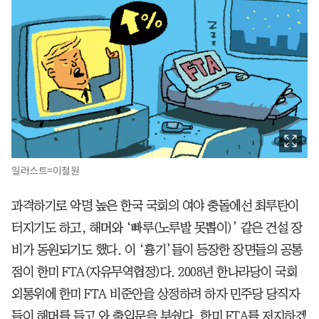
일러스트=이철원
과격하기로 악명 높은 한국 국회의 여야 충돌에선 최루탄이
터지기도 하고, 해머와 ‘빠루(노루발 못뽑이)’ 같은 건설 장
비가 동원되기도 했다. 이 ‘흉기’들이 등장한 장면들의 공통
점이 한미 FTA(자유무역협정)다. 2008년 한나라당이 국회
외통위에 한미 FTA 비준안을 상정하려 하자 민주당 당직자
들이 해머를 들고 와 출입문을 부쉈다. 한미 FTA를 저지하겠