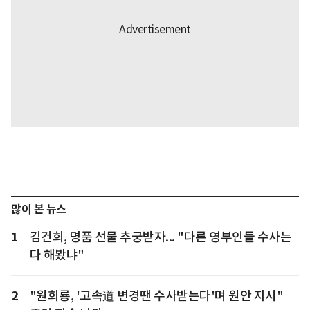
많이 본 뉴스
1
김건희, 명품 선물 추궁받자... "다른 영부인들 수사는
다 해봤냐"
2
"원희룡, '고속道 변경땐 수사받는다'며 원안 지시"