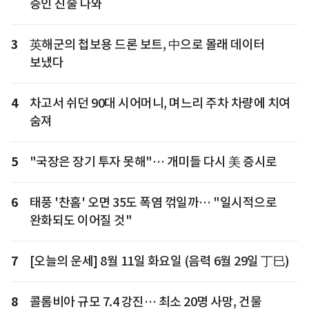
증인 진술 나와
3
英해군의 첩보용 드론 보트, 中으로 몰래 데이터
보냈다
4
차고서 쉬던 90대 시어머니, 며느리 주차 차량에 치여
숨져
5
"국장은 장기 투자 못해"… 개미들 다시 美 증시로
6
태풍 '찬홈' 오면 35도 폭염 꺾일까… "일시적으로
완화되도 이어질 것"
7
[오늘의 운세] 8월 11일 화요일 (음력 6월 29일 丁巳)
8
콜롬비아 규모 7.4 강진… 최소 20명 사망, 건물