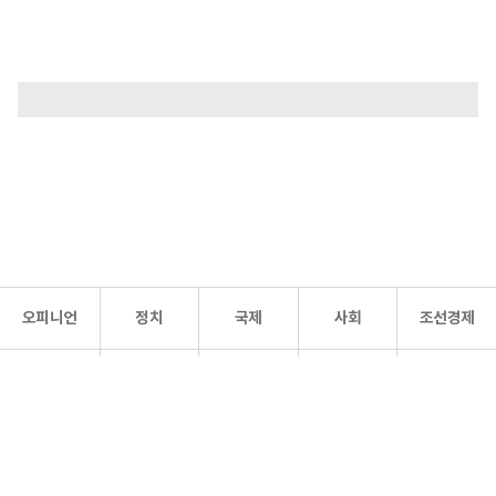
오피니언
정치
국제
사회
조선경제
문화·
조선
스포츠
건강
조선몰
연예
리더스
조선일보 공식 SNS