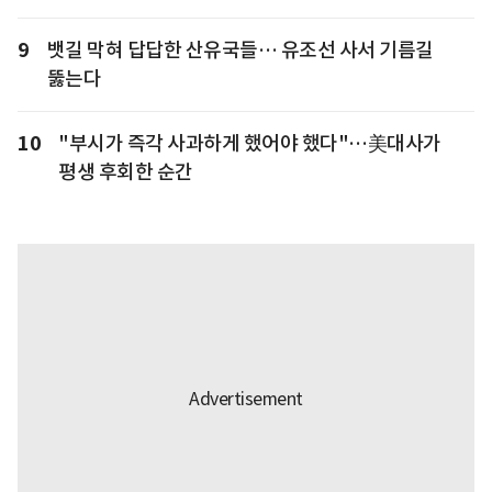
9
뱃길 막혀 답답한 산유국들… 유조선 사서 기름길
뚫는다
10
"부시가 즉각 사과하게 했어야 했다"…美대사가
평생 후회한 순간