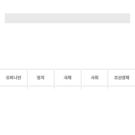
오피니언
정치
국제
사회
조선경제
문화·
조선
스포츠
건강
조선몰
연예
리더스
조선일보 공식 SNS