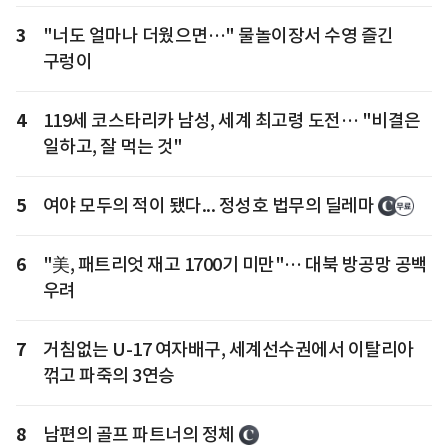
3
"너도 얼마나 더웠으면…" 물놀이장서 수영 즐긴
구렁이
4
119세 코스타리카 남성, 세계 최고령 도전… "비결은
일하고, 잘 먹는 것"
5
여야 모두의 적이 됐다... 정성호 법무의 딜레마
6
"美, 패트리엇 재고 1700기 미만"… 대북 방공망 공백
우려
7
거침없는 U-17 여자배구, 세계선수권에서 이탈리아
꺾고 파죽의 3연승
8
남편의 골프 파트너의 정체