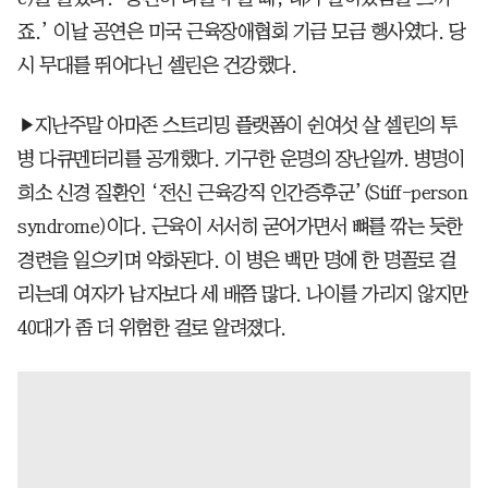
죠.’ 이날 공연은 미국 근육장애협회 기금 모금 행사였다. 당
시 무대를 뛰어다닌 셀린은 건강했다.
▶지난주말 아마존 스트리밍 플랫폼이 쉰여섯 살 셀린의 투
병 다큐멘터리를 공개했다. 기구한 운명의 장난일까. 병명이
희소 신경 질환인 ‘전신 근육강직 인간증후군’(Stiff-person
syndrome)이다. 근육이 서서히 굳어가면서 뼈를 깎는 듯한
경련을 일으키며 악화된다. 이 병은 백만 명에 한 명꼴로 걸
리는데 여자가 남자보다 세 배쯤 많다. 나이를 가리지 않지만
40대가 좀 더 위험한 걸로 알려졌다.