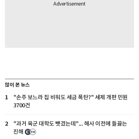
많이 본 뉴스
1
"손주 보느라 집 비워도 세금 폭탄?" 세제 개편 민원
3700건
2
"과거 육군 대학도 뺏겼는데"... 해사 이전에 들끓는
진해