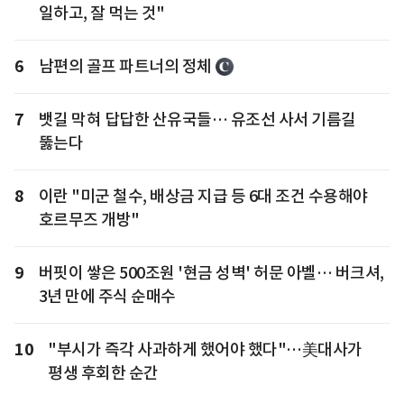
일하고, 잘 먹는 것"
6
남편의 골프 파트너의 정체
7
뱃길 막혀 답답한 산유국들… 유조선 사서 기름길
뚫는다
8
이란 "미군 철수, 배상금 지급 등 6대 조건 수용해야
호르무즈 개방"
9
버핏이 쌓은 500조원 '현금 성벽' 허문 아벨… 버크셔,
3년 만에 주식 순매수
10
"부시가 즉각 사과하게 했어야 했다"…美대사가
평생 후회한 순간