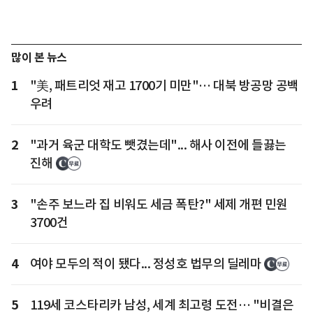
많이 본 뉴스
1
"美, 패트리엇 재고 1700기 미만"… 대북 방공망 공백
우려
2
"과거 육군 대학도 뺏겼는데"... 해사 이전에 들끓는
진해
3
"손주 보느라 집 비워도 세금 폭탄?" 세제 개편 민원
3700건
4
여야 모두의 적이 됐다... 정성호 법무의 딜레마
5
119세 코스타리카 남성, 세계 최고령 도전… "비결은