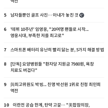
역전
5
남자들뿐인 골프 사진… 아내가 놓친 것
6
'데뷔 10주년' 임영웅, "20여명 팬들로 시작...
영웅시대, 부족한 저를 최고로"
7
스마트폰 배터리 유난히 빨리 닳는 분, 5가지 해결 방법
8
[단독] 요양병원들 "환자당 지원금 7980원, 욕창
치료도 버겁다"
9
與최고위원도 박빙... 친명 박선원 1위로 친청 최민희
역전
10
이란전 공습 한계, 탄약 고갈… "美합참의장,