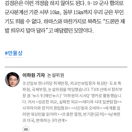
김정은은 이런 걱정을 하지 않아도 된다. 9·19 군사 합의로
군사분계선 기준 서부 10㎞, 동부 15㎞까지 우리 군은 무인
기도 띄울 수 없다. 하마스와 마찬가지로 북측도 “드론만 제
발 띄우지 말아 달라”고 매달렸던 모양이다.
#
만물상
이하원 기자
논설위원
조선일보 한나라당 취재반장, 외교안보팀장과 워싱턴·도쿄 특
파원, 국제부장, 논설위원을 역임했습니다. TV조선에서 정치부
장 겸 '뉴스 9 (메인뉴스)' '이하원의 시사Q' 앵커로 활동했습니
다. 저서 <성공한 외교, 실패한 외교><레이와 시대 일본탐험><
사무라이와 양키의 퀀텀점프> <시진핑과 오바마> <세계를 알
려면 워싱턴을 읽어라> <조용한 열정, 반기문(공저)> <남북한
과 미국, 변화하는 3각관계>