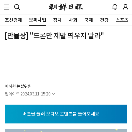
오피니언
조선경제
정치
사회
국제
건강
스포츠
[만물상] "드론만 제발 띄우지 말라"
이하원 논설위원
업데이트
2024.03.11. 15:20