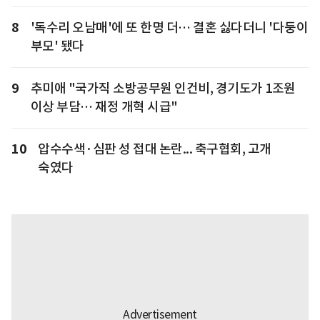
8
'독수리 오남매'에 또 한명 더… 결혼 싫다더니 '다둥이
부모' 됐다
9
추미애 "국가직 소방공무원 인건비, 경기도가 1조원
이상 부담… 재정 개혁 시급"
10
압수수색·심판 성 접대 논란... 축구협회, 고개
숙였다