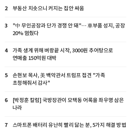
2
부동산 치솟으니 커지는 집안 싸움
3
"中 무인공장과 단가 경쟁 안 돼"… 車부품 성지, 공장
20% 멈췄다
4
가족 생계 위해 벼랑끝 시작, 3000원 추어탕으로
연매출 150억원 대박
5
손현보 목사, 美 백악관서 트럼프 접견 "가족
초청해줘서 감사"
6
[박정훈 칼럼] 국방장관이 모택동 어록을 좌우명 삼은
나라
7
스마트폰 배터리 유난히 빨리 닳는 분, 5가지 해결 방법