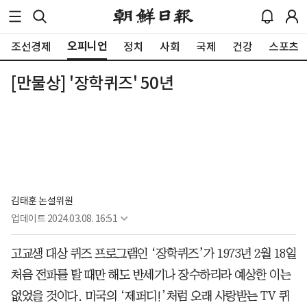
오피니언
조선경제
정치
사회
국제
건강
스포츠
[만물상] '장학퀴즈' 50년
김태훈 논설위원
업데이트
2024.03.08. 16:51
고교생 대상 퀴즈 프로그램인 ‘장학퀴즈’가 1973년 2월 18일
처음 전파를 탈 때만 해도 반세기나 장수하리라 예상한 이는
없었을 것이다. 미국의 ‘제퍼디!’처럼 오래 사랑받는 TV 퀴