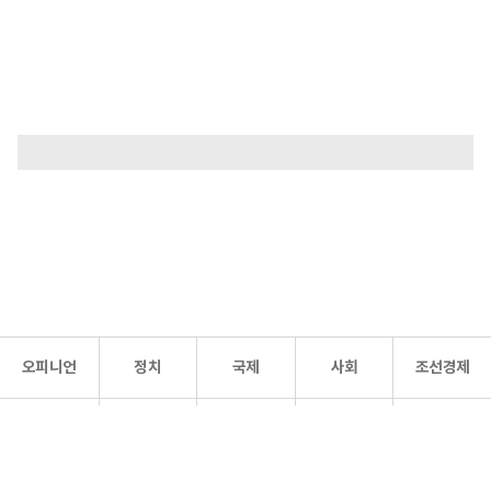
오피니언
정치
국제
사회
조선경제
문화·
조선
스포츠
건강
조선몰
연예
리더스