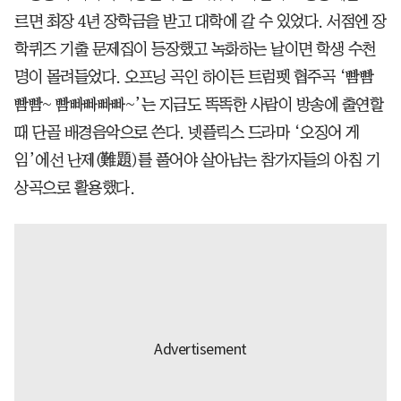
르면 최장 4년 장학금을 받고 대학에 갈 수 있었다. 서점엔 장
학퀴즈 기출 문제집이 등장했고 녹화하는 날이면 학생 수천
명이 몰려들었다. 오프닝 곡인 하이든 트럼펫 협주곡 ‘빰빰
빰빰~ 빰빠빠빠빠~’는 지금도 똑똑한 사람이 방송에 출연할
때 단골 배경음악으로 쓴다. 넷플릭스 드라마 ‘오징어 게
임’에선 난제(難題)를 풀어야 살아남는 참가자들의 아침 기
상곡으로 활용했다.