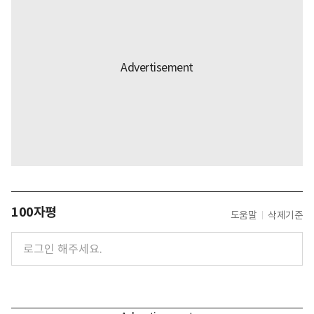
100자평
도움말
삭제기준