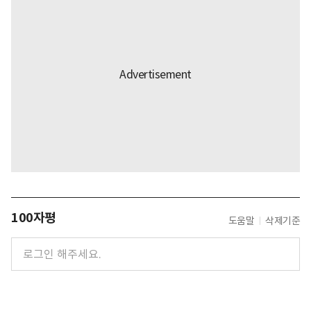
100자평
도움말
삭제기준