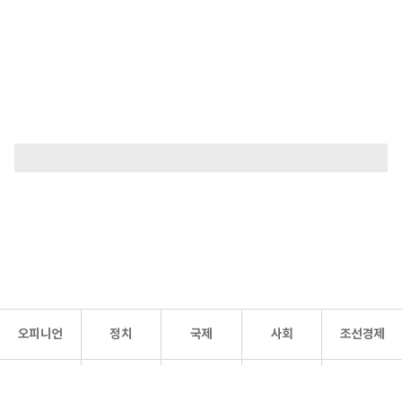
오피니언
정치
국제
사회
조선경제
문화·
조선
스포츠
건강
조선몰
연예
리더스