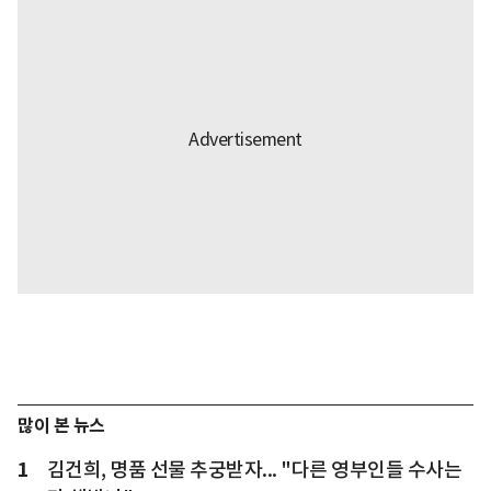
많이 본 뉴스
1
김건희, 명품 선물 추궁받자... "다른 영부인들 수사는