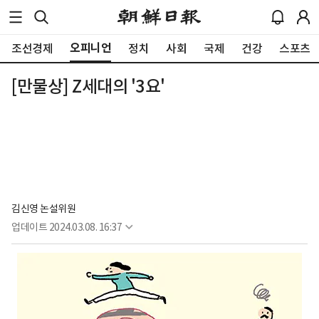
오피니언
조선경제
정치
사회
국제
건강
스포츠
[만물상] Z세대의 '3요'
김신영 논설위원
업데이트
2024.03.08. 16:37