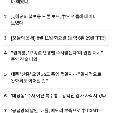
다 해봤냐"
2
英해군의 첩보용 드론 보트, 中으로 몰래 데이터
보냈다
3
[오늘의 운세] 8월 11일 화요일 (음력 6월 29일 丁巳)
4
"원희룡, '고속道 변경땐 수사받는다'며 원안 지시"
증인 진술 나와
5
태풍 '찬홈' 오면 35도 폭염 꺾일까… "일시적으로
완화되도 이어질 것"
6
'대장동' 수사 이끈 특수통... 강백신 검사 사직서 냈다
7
'공급망의 달인' 애플, 메모리 부족으로 中 CXMT로