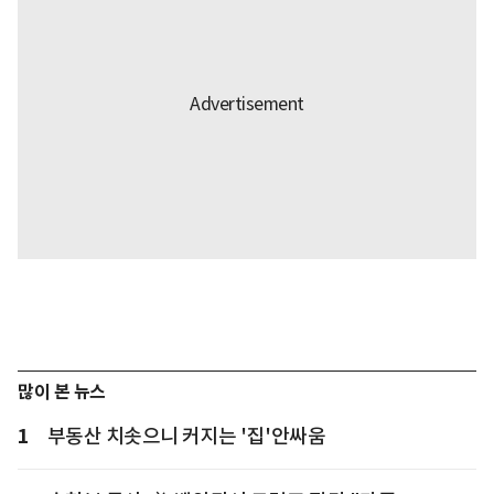
많이 본 뉴스
1
부동산 치솟으니 커지는 '집'안싸움