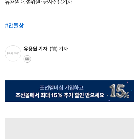
유용원 논설위원·군사전문기자
#
만물상
유용원 기자
(前) 기자