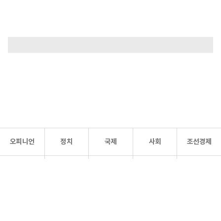
오피니언
정치
국제
사회
조선경제
문화·
조선
스포츠
건강
조선몰
연예
리더스
조선일보 공식 SNS