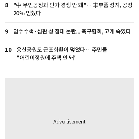
8
"中 무인공장과 단가 경쟁 안 돼"… 車부품 성지, 공장
20% 멈췄다
9
압수수색·심판 성 접대 논란... 축구협회, 고개 숙였다
10
용산공원도 근조화환이 덮었다… 주민들
"어린이정원에 주택 안 돼"