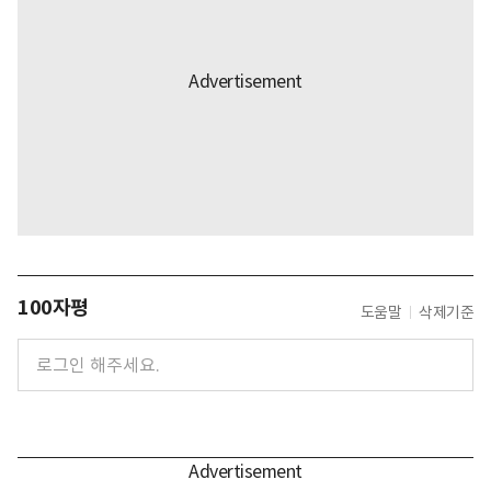
100자평
도움말
삭제기준