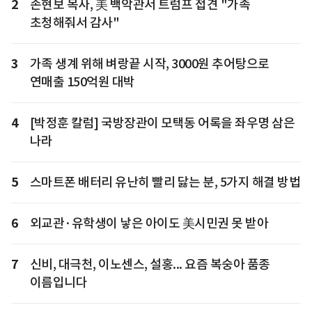
2
손현보 목사, 美 백악관서 트럼프 접견 "가족
초청해줘서 감사"
3
가족 생계 위해 벼랑끝 시작, 3000원 추어탕으로
연매출 150억원 대박
4
[박정훈 칼럼] 국방장관이 모택동 어록을 좌우명 삼은
나라
5
스마트폰 배터리 유난히 빨리 닳는 분, 5가지 해결 방법
6
외교관·유학생이 낳은 아이도 美시민권 못 받아
7
신비, 대극천, 이노센스, 설홍... 요즘 복숭아 품종
이름입니다