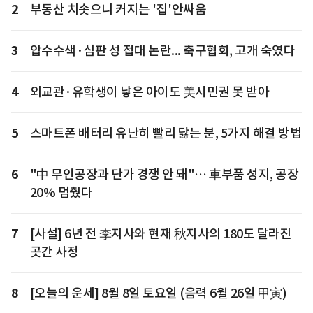
2
부동산 치솟으니 커지는 '집'안싸움
3
압수수색·심판 성 접대 논란... 축구협회, 고개 숙였다
4
외교관·유학생이 낳은 아이도 美시민권 못 받아
5
스마트폰 배터리 유난히 빨리 닳는 분, 5가지 해결 방법
6
"中 무인공장과 단가 경쟁 안 돼"… 車부품 성지, 공장
20% 멈췄다
7
[사설] 6년 전 李지사와 현재 秋지사의 180도 달라진
곳간 사정
8
[오늘의 운세] 8월 8일 토요일 (음력 6월 26일 甲寅)