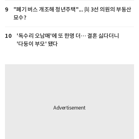
9
"폐기 버스 개조해 청년주택"... 與 3선 의원의 부동산
묘수?
10
'독수리 오남매'에 또 한명 더… 결혼 싫다더니
'다둥이 부모' 됐다