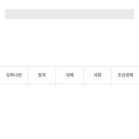
오피니언
정치
국제
사회
조선경제
문화·
조선
스포츠
건강
조선몰
연예
리더스
조선일보 공식 SNS