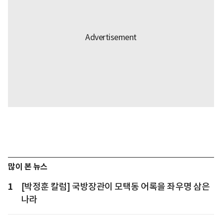
많이 본 뉴스
1
[박정훈 칼럼] 국방장관이 모택동 어록을 좌우명 삼은
나라