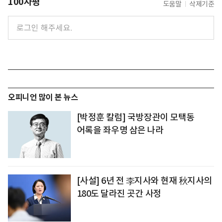
100자평
도움말
삭제기준
오피니언 많이 본 뉴스
[박정훈 칼럼] 국방장관이 모택동
어록을 좌우명 삼은 나라
[사설] 6년 전 李지사와 현재 秋지사의
180도 달라진 곳간 사정