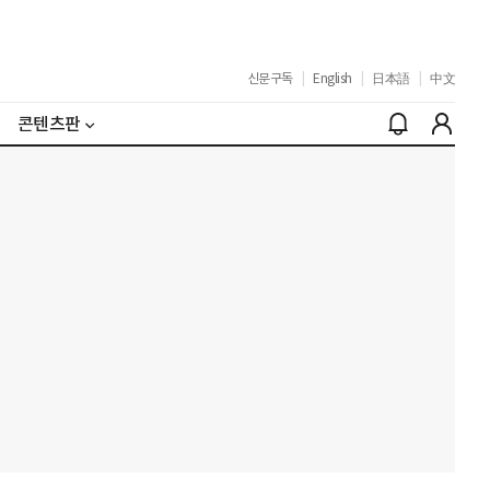
신문구독
|
English
|
日本語
|
中文
콘텐츠판