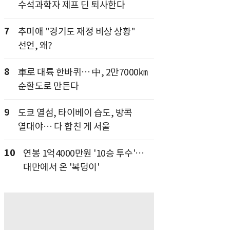
수석과학자 제프 딘 퇴사한다
7
추미애 "경기도 재정 비상 상황"
선언, 왜?
8
車로 대륙 한바퀴… 中, 2만7000㎞
순환도로 만든다
9
도쿄 열섬, 타이베이 습도, 방콕
열대야… 다 합친 게 서울
10
연봉 1억4000만원 '10승 투수'…
대만에서 온 '복덩이'