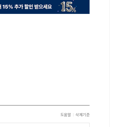
도움말
삭제기준