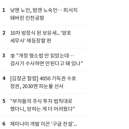
1
낮엔 노인, 밤엔 노숙인… 피서지
돼버린 인천공항
2
10차 방정식 된 보유세... '양포
세무사' 재등장할 판
3
李 "개정 형소법 안 읽었는데…
검사가 수사하면 안된다고 돼 있나"
4
[김창균 칼럼] 4050 기득권 수호
정권, 2030엔 피눈물 선사
5
"부자들의 주식 투자 법칙대로
했더니, 망하는 게 더 어려웠다"
6
제미나이 개발 이끈 '구글 전설'...