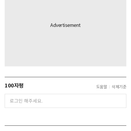
100자평
도움말
삭제기준