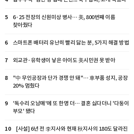
5
6·25 전장의 신원미상 병사… 美, 800번째 이름
찾아줬다
6
스마트폰 배터리 유난히 빨리 닳는 분, 5가지 해결 방법
7
외교관·유학생이 낳은 아이도 美시민권 못 받아
8
"中 무인공장과 단가 경쟁 안 돼"… 車부품 성지, 공장
20% 멈췄다
9
'독수리 오남매'에 또 한명 더… 결혼 싫다더니 '다둥이
부모' 됐다
10
[사설] 6년 전 李지사와 현재 秋지사의 180도 달라진