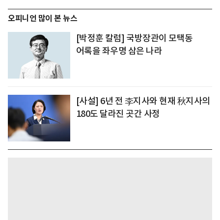
오피니언 많이 본 뉴스
[박정훈 칼럼] 국방장관이 모택동
어록을 좌우명 삼은 나라
[사설] 6년 전 李지사와 현재 秋지사의
180도 달라진 곳간 사정