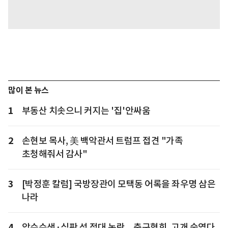
많이 본 뉴스
1
부동산 치솟으니 커지는 '집'안싸움
2
손현보 목사, 美 백악관서 트럼프 접견 "가족
초청해줘서 감사"
3
[박정훈 칼럼] 국방장관이 모택동 어록을 좌우명 삼은
나라
4
압수수색·심판 성 접대 논란... 축구협회, 고개 숙였다