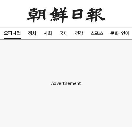
오피니언
정치
사회
국제
건강
스포츠
문화·연예