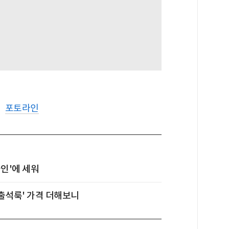
포토라인
인'에 세워
출석룩' 가격 더해보니