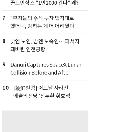
골드만삭스 "1만2000 간다" 왜?
7
"부자들의 주식 투자 법칙대로
했더니, 망하는 게 더 어려웠다"
8
낮엔 노인, 밤엔 노숙인… 피서지
돼버린 인천공항
9
Danuri Captures SpaceX Lunar
Collision Before and After
10
[朝鮮칼럼] 어느날 사라진
예술의전당 '전두환 휘호석'