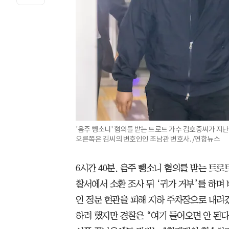
'음주 뺑소니' 혐의를 받는 트로트 가수 김호중씨가 지난
오른쪽은 김씨의 변호인인 조남관 변호사. /연합뉴스
6시간 40분. 음주 뺑소니 혐의를 받는 트로
찰서에서 소환 조사 뒤 ‘귀가 거부’를 하며
인 정문 현관을 피해 지하 주차장으로 내려
하려 했지만 경찰은 “여기 들어오면 안 된다