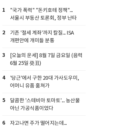
1
"국가 폭력" "돈키호테 정책"...
서울시 부동산 토론회, 정부 난타
2
기존 '절세 계좌'까지 칼질... ISA
개편안에 개미들 분통
3
[오늘의 운세] 8월 7일 금요일 (음력
6월 25일 癸丑)
4
'당근'에서 구한 20대 가사도우미,
어머니 유품 훔쳐가
5
달콤한 '스테비아 토마토'... 농산물
아닌 가공식품이었다
6
자고나면 주가 떨어지는데...