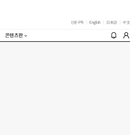
신문구독
|
English
|
日本語
|
中文
콘텐츠판