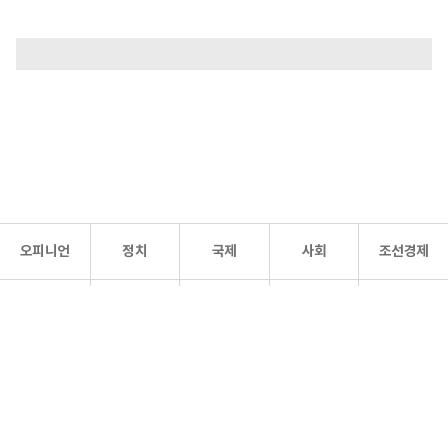
오피니언
정치
국제
사회
조선경제
문화·
조선
스포츠
건강
조선몰
연예
리더스
조선일보 공식 SNS