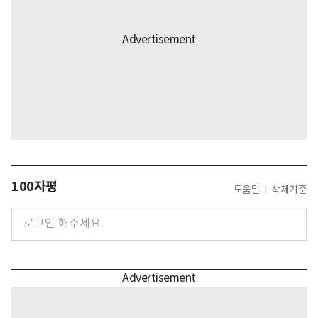
100자평
도움말
삭제기준