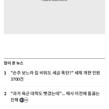
많이 본 뉴스
1
"손주 보느라 집 비워도 세금 폭탄?" 세제 개편 민원
3700건
2
"과거 육군 대학도 뺏겼는데"... 해사 이전에 들끓는
진해