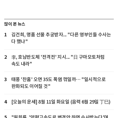
많이 본 뉴스
1
김건희, 명품 선물 추궁받자... "다른 영부인들 수사는
다 했냐"
2
李, 호남반도체 '전격전' 지시... "日 구마모토처럼
속도 내라"
3
태풍 '찬홈' 오면 35도 폭염 꺾일까… "일시적으로
완화되도 이어질 것"
4
[오늘의 운세] 8월 11일 화요일 (음력 6월 29일 丁巳)
5
"원희룡, '양평고속도로 변경안 하면 수사받는다'며