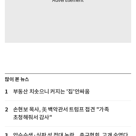
많이 본 뉴스
1
부동산 치솟으니 커지는 '집'안싸움
2
손현보 목사, 美 백악관서 트럼프 접견 "가족
초청해줘서 감사"
3
압수수색·심판 성 접대 논란... 축구협회, 고개 숙였다