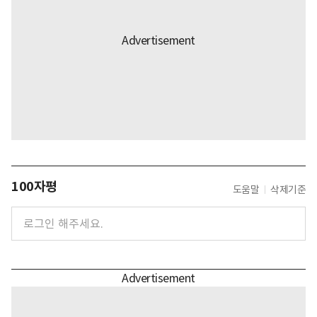
100자평
도움말
삭제기준