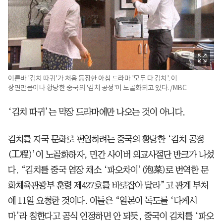
이른바 '김치 따귀'가 처음 등장한 아침 드라마 '모두 다 김치'. 이
장면만큼이나 황당한 중국의 '김치 공정'이 노골화되고 있다. /MBC
‘김치 따귀’는 막장 드라마에만 나오는 것이 아니다.
김치를 자국 문화로 편입하려는 중국의 황당한 ‘김치 공정
(工程)’이 노골화하자, 민간 사이버 외교사절단 반크가 나섰
다. “김치를 중국 염장 채소 ‘파오차이’(泡菜)로 번역한 문
화체육관광부 훈령 제427호를 바로잡아 달라”고 관계 부처
에 11일 요청한 것이다. 이들은 “일본이 독도를 ‘다케시
마’라 칭한다고 공식 인정하면 안 되듯, 중국이 김치를 ‘파오