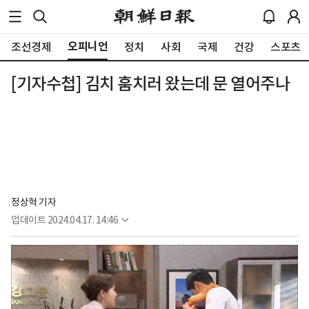
오피니언
조선경제
정치
사회
국제
건강
스포츠
[기자수첩] 김치 훔치러 왔는데 문 열어주나
정상혁 기자
업데이트
2024.04.17. 14:46