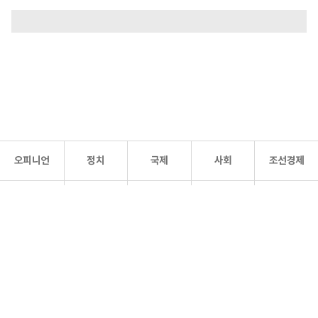
오피니언
정치
국제
사회
조선경제
문화·
조선
스포츠
건강
조선몰
연예
리더스
조선일보 공식 SNS
개인정보처리방침
사이트맵