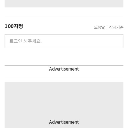
100자평
도움말
삭제기준