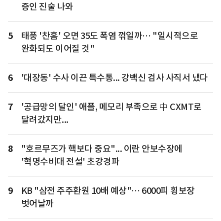
증인 진술 나와
5
태풍 '찬홈' 오면 35도 폭염 꺾일까… "일시적으로
완화되도 이어질 것"
6
'대장동' 수사 이끈 특수통... 강백신 검사 사직서 냈다
7
'공급망의 달인' 애플, 메모리 부족으로 中 CXMT로
달려갔지만...
8
"호르무즈가 핵보다 중요"... 이란 안보수장에
'혁명수비대 전설' 초강경파
9
KB "삼전 주주환원 10배 예상"… 6000피 횡보장
벗어날까