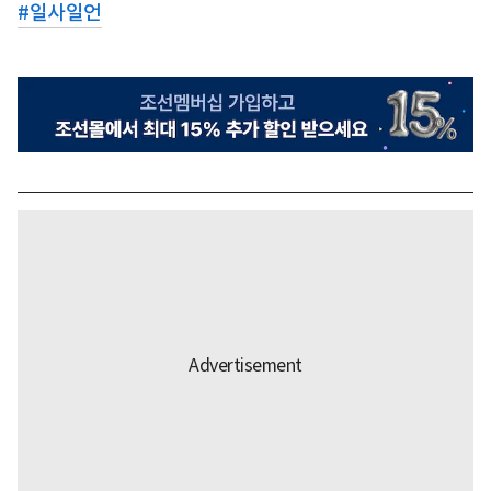
#
일사일언