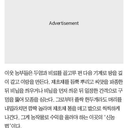
이웃 농부들은 두엄과 비료를 골고루 편 다음 기계로 땅을 깊
이 갈고 이랑을 만든다. 제초제를 듬뿍 뿌리고 씨앗을 파종한
뒤 비닐을 씌우거나 비닐을 먼저 씌운 뒤 일정한 간격으로 구
멍을 뚫어 모종을 심는다. 그로부터 풀싹 한두개라도 머리를
내밀라치면 깜짝 놀라며 제초제 통을 메고 밭으로 씩씩하게
나간다. 그게 농작물로 수익을 올려야 하는 이곳의 ‘신농
법’이다.