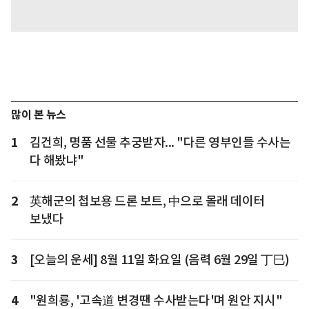
많이 본 뉴스
1
김건희, 명품 선물 추궁받자... "다른 영부인들 수사는
다 해봤냐"
2
英해군의 첩보용 드론 보트, 中으로 몰래 데이터
보냈다
3
[오늘의 운세] 8월 11일 화요일 (음력 6월 29일 丁巳)
4
"원희룡, '고속道 변경땐 수사받는다'며 원안 지시"