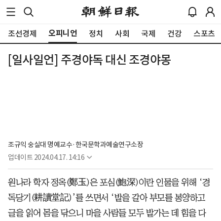
오피니언
조선경제
정치
사회
국제
건강
스포츠
[일사일언] 주경야독 대신 조경야몽
조규익 숭실대 명예교수·한국문학과예술연구소장
업데이트
2024.04.17. 14:16
원나라 학자 정옥(鄭玉)은 포심(鮑深)이란 인물을 위해 ‘경
독당기(耕讀堂記)’를 쓰면서 ‘밭을 갈아 부모를 봉양하고
글을 읽어 몸을 닦으니 마을 사람들 모두 밭가는 데 힘을 다