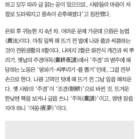
하고 모두 따라 글 읽는 공이 있으므로, 사람들의 마음이 저
절로 도타워지고 풍속이 순후해졌다’고 칭찬했다.
은퇴 후 귀농한 지 4년 차. 어려운 문제 가운데 으뜸은 농법
(農法)이다. 아침 일찍 해 뜨기 전 밭에 나와 풀과 씨름하는
것이 전원생활의 8할이다. 나머지 2할은 화전식 개간과 씨 뿌
리기. 옛날의 주경야독(晝耕夜讀)에서 ‘주경’의 범주에 해
당하는 노동은 ‘땅파기-씨뿌리기-풀 뽑기’인데, 그걸 전부
손으로 한다. 나름 고역인 탓에 해 뜨기 전 그날 일을 해치운
다. 옛 사람의 ‘주경’이 ‘조경(朝耕)’으로 바뀐 것. 뜨거운
한낮엔 책을 보거나 글을 쓰니 ‘주독(晝讀)’이고, 밤엔 잠을
자야 하니 ‘야몽(夜夢)’이다.