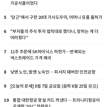
가공식품이었다
5
'당근'에서 구한 20대 가사도우미, 어머니 유품 훔쳐가
6
"부자들의 주식 투자 법칙대로 했더니, 망하는 게 더
어려웠다"
7
11주 주문에 SK하이닉스 하한가…반복되는
넥스트레이드 가격 왜곡
8
낮엔 노인, 밤엔 노숙인… 피서지 돼버린 인천공항
9
[오늘의 운세] 8월 7일 금요일 (음력 6월 25일 癸丑)
10
통합 대한항공 맞설 카드 꺼냈다… 트리니티항공이
공개한 'SSC' 전략은?