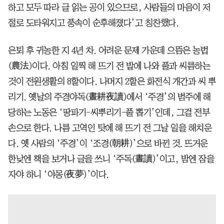
하고 모두 따라 글 읽는 공이 있으므로, 사람들의 마음이 저
절로 도타워지고 풍속이 순후해졌다’고 칭찬했다.
은퇴 후 귀농한 지 4년 차. 어려운 문제 가운데 으뜸은 농법
(農法)이다. 아침 일찍 해 뜨기 전 밭에 나와 풀과 씨름하는
것이 전원생활의 8할이다. 나머지 2할은 화전식 개간과 씨 뿌
리기. 옛날의 주경야독(晝耕夜讀)에서 ‘주경’의 범주에 해
당하는 노동은 ‘땅파기-씨뿌리기-풀 뽑기’인데, 그걸 전부
손으로 한다. 나름 고역인 탓에 해 뜨기 전 그날 일을 해치운
다. 옛 사람의 ‘주경’이 ‘조경(朝耕)’으로 바뀐 것. 뜨거운
한낮엔 책을 보거나 글을 쓰니 ‘주독(晝讀)’이고, 밤엔 잠을
자야 하니 ‘야몽(夜夢)’이다.