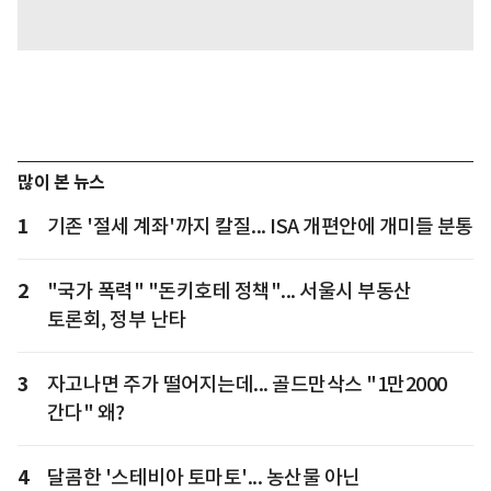
많이 본 뉴스
1
기존 '절세 계좌'까지 칼질... ISA 개편안에 개미들 분통
2
"국가 폭력" "돈키호테 정책"... 서울시 부동산
토론회, 정부 난타
3
자고나면 주가 떨어지는데... 골드만삭스 "1만2000
간다" 왜?
4
달콤한 '스테비아 토마토'... 농산물 아닌