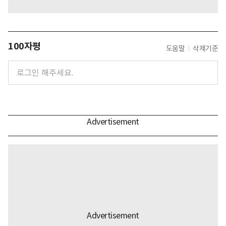
100자평
도움말
삭제기준