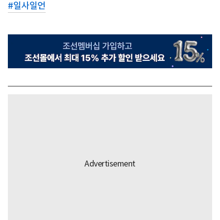
#
일사일언