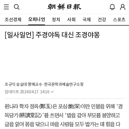
오피니언
조선경제
정치
사회
국제
건강
스포츠
[일사일언] 주경야독 대신 조경야몽
조규익 숭실대 명예교수·한국문학과예술연구소장
업데이트
2024.04.17. 14:16
원나라 학자 정옥(鄭玉)은 포심(鮑深)이란 인물을 위해 ‘경
독당기(耕讀堂記)’를 쓰면서 ‘밭을 갈아 부모를 봉양하고
글을 읽어 몸을 닦으니 마을 사람들 모두 밭가는 데 힘을 다