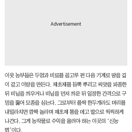
이웃 농부들은 두엄과 비료를 골고루 편 다음 기계로 땅을 깊
이 갈고 이랑을 만든다. 제초제를 듬뿍 뿌리고 씨앗을 파종한
뒤 비닐을 씌우거나 비닐을 먼저 씌운 뒤 일정한 간격으로 구
멍을 뚫어 모종을 심는다. 그로부터 풀싹 한두개라도 머리를
내밀라치면 깜짝 놀라며 제초제 통을 메고 밭으로 씩씩하게
나간다. 그게 농작물로 수익을 올려야 하는 이곳의 ‘신농
법’이다.