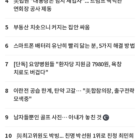
4
美법원 "대통령은 임시 세입자"... 트럼프 백악관
연회장 공사 제동
5
부동산 치솟으니 커지는 집안 싸움
6
스마트폰 배터리 유난히 빨리 닳는 분, 5가지 해결 방법
7
[단독] 요양병원들 "환자당 지원금 7980원, 욕창
치료도 버겁다"
8
이란전 공습 한계, 탄약 고갈… "美합참의장, 출구전략
모색중"
9
남자들뿐인 골프 사진… 아내가 놓친 것
10
與최고위원도 박빙... 친명 박선원 1위로 친청 최민희