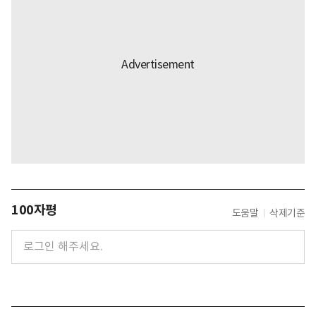
100자평
도움말
삭제기준