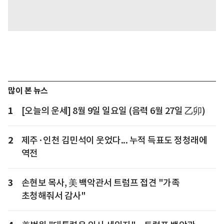
많이 본 뉴스
1
[오늘의 운세] 8월 9일 일요일 (음력 6월 27일 乙卯)
2
제주·인천 김민석이 웃었다... 누적 득표도 정청래에
역전
3
손현보 목사, 美 백악관서 트럼프 접견 "가족
초청해줘서 감사"