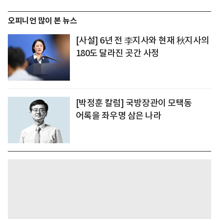
오피니언 많이 본 뉴스
[사설] 6년 전 李지사와 현재 秋지사의
180도 달라진 곳간 사정
[박정훈 칼럼] 국방장관이 모택동
어록을 좌우명 삼은 나라