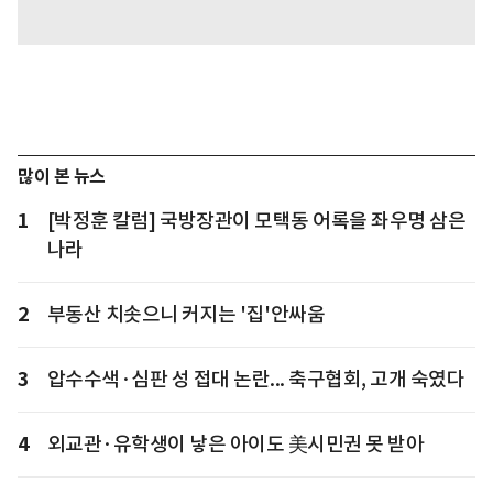
많이 본 뉴스
1
[박정훈 칼럼] 국방장관이 모택동 어록을 좌우명 삼은
나라
2
부동산 치솟으니 커지는 '집'안싸움
3
압수수색·심판 성 접대 논란... 축구협회, 고개 숙였다
4
외교관·유학생이 낳은 아이도 美시민권 못 받아