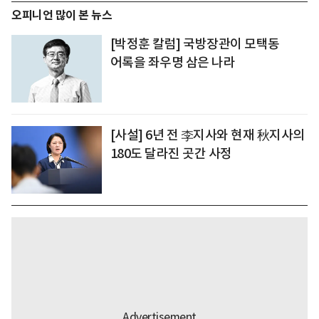
오피니언 많이 본 뉴스
[박정훈 칼럼] 국방장관이 모택동
어록을 좌우명 삼은 나라
[사설] 6년 전 李지사와 현재 秋지사의
180도 달라진 곳간 사정