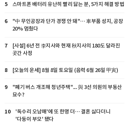
5
스마트폰 배터리 유난히 빨리 닳는 분, 5가지 해결 방법
6
"中 무인공장과 단가 경쟁 안 돼"… 車부품 성지, 공장
20% 멈췄다
7
[사설] 6년 전 李지사와 현재 秋지사의 180도 달라진
곳간 사정
8
[오늘의 운세] 8월 8일 토요일 (음력 6월 26일 甲寅)
9
"폐기 버스 개조해 청년주택"... 與 3선 의원의 부동산
묘수?
10
'독수리 오남매'에 또 한명 더… 결혼 싫다더니
'다둥이 부모' 됐다