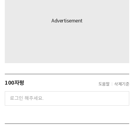
100자평
도움말
삭제기준