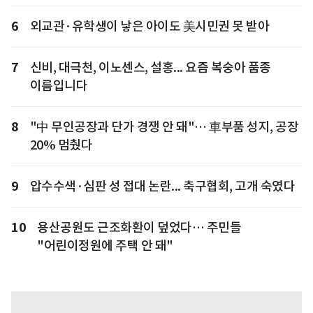
6
외교관·유학생이 낳은 아이도 美시민권 못 받아
7
신비, 대극천, 이노센스, 설홍... 요즘 복숭아 품종
이름입니다
8
"中 무인공장과 단가 경쟁 안 돼"… 車부품 성지, 공장
20% 멈췄다
9
압수수색·심판 성 접대 논란... 축구협회, 고개 숙였다
10
용산공원도 근조화환이 덮었다… 주민들
"어린이정원에 주택 안 돼"