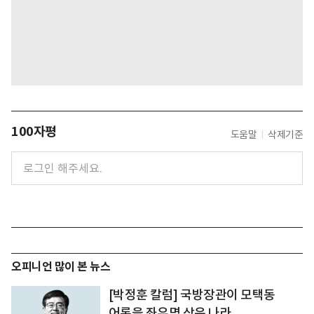
100자평
도움말
삭제기준
오피니언 많이 본 뉴스
[박정훈 칼럼] 국방장관이 모택동
어록을 좌우명 삼은 나라