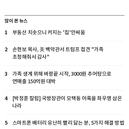
많이 본 뉴스
1
부동산 치솟으니 커지는 '집'안싸움
2
손현보 목사, 美 백악관서 트럼프 접견 "가족
초청해줘서 감사"
3
가족 생계 위해 벼랑끝 시작, 3000원 추어탕으로
연매출 150억원 대박
4
[박정훈 칼럼] 국방장관이 모택동 어록을 좌우명 삼은
나라
5
스마트폰 배터리 유난히 빨리 닳는 분, 5가지 해결 방법