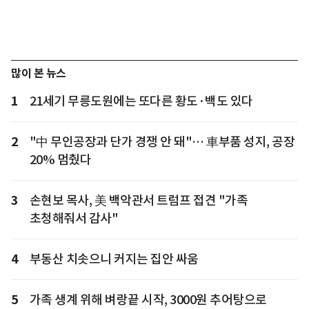
많이 본 뉴스
1
21세기 무릉도원에는 또다른 황도·백도 있다
2
"中 무인공장과 단가 경쟁 안 돼"… 車부품 성지, 공장
20% 멈췄다
3
손현보 목사, 美 백악관서 트럼프 접견 "가족
초청해줘서 감사"
4
부동산 치솟으니 커지는 집안 싸움
5
가족 생계 위해 벼랑끝 시작, 3000원 추어탕으로