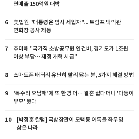
연매출 150억원 대박
6
美법원 "대통령은 임시 세입자"... 트럼프 백악관
연회장 공사 제동
7
추미애 "국가직 소방공무원 인건비, 경기도가 1조원
이상 부담… 재정 개혁 시급"
8
스마트폰 배터리 유난히 빨리 닳는 분, 5가지 해결 방법
9
'독수리 오남매'에 또 한명 더… 결혼 싫다더니 '다둥이
부모' 됐다
10
[박정훈 칼럼] 국방장관이 모택동 어록을 좌우명
삼은 나라