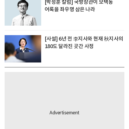
[박정훈 칼럼] 국방장관이 모택동
어록을 좌우명 삼은 나라
[사설] 6년 전 李지사와 현재 秋지사의
180도 달라진 곳간 사정