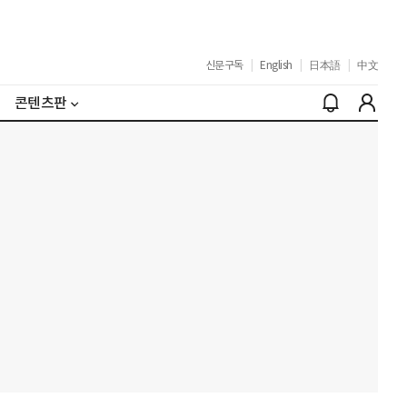
신문구독
|
English
|
日本語
|
中文
콘텐츠판