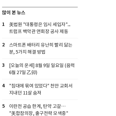
많이 본 뉴스
1
美법원 "대통령은 임시 세입자"...
트럼프 백악관 연회장 공사 제동
2
스마트폰 배터리 유난히 빨리 닳는
분, 5가지 해결 방법
3
[오늘의 운세] 8월 9일 일요일 (음력
6월 27일 乙卯)
4
"침대에 묶여 있었다" 천안 교회서
지내던 11살 숨져
5
이란전 공습 한계, 탄약 고갈…
"美합참의장, 출구전략 모색중"