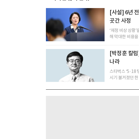
[사설] 6년
곳간 사정
‘재정 비상 상황
해 막대한 비용을
[박정훈 칼럼
나라
스타벅스 ‘5·18
시기 불거졌던 한 화