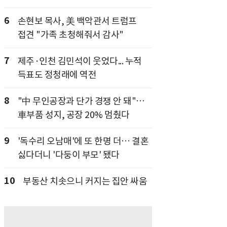
6
손현보 목사, 美 백악관서 트럼프
접견 "가족 초청해줘서 감사"
7
제주·인천 김민석이 웃었다... 누적
득표도 정청래에 역전
8
"中 무인공장과 단가 경쟁 안 돼"…
車부품 성지, 공장 20% 멈췄다
9
'독수리 오남매'에 또 한명 더… 결혼
싫다더니 '다둥이 부모' 됐다
10
부동산 치솟으니 커지는 집안 싸움