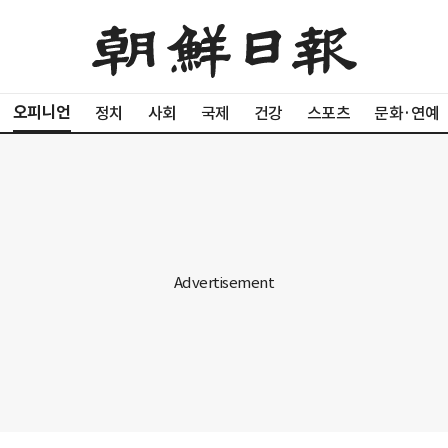
오피니언
정치
사회
국제
건강
스포츠
문화·연예