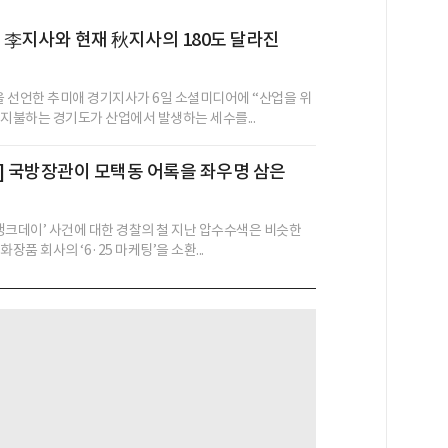
 전 李지사와 현재 秋지사의 180도 달라진
’을 선언한 추미애 경기지사가 6일 소셜미디어에 “산업을 위
 지불하는 경기도가 산업에서 발생하는 세수를...
] 국방장관이 모택동 어록을 좌우명 삼은
 탱크데이’ 사건에 대한 경찰의 철 지난 압수수색은 비슷한
장품 회사의 ‘6·25 마케팅’을 소환...