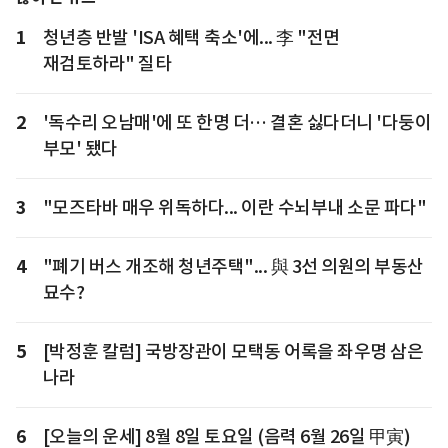
1
청년층 반발 'ISA 혜택 축소'에... 李 "전면
재검토하라" 질타
2
'독수리 오남매'에 또 한명 더… 결혼 싫다더니 '다둥이
부모' 됐다
3
"모즈타바 매우 위독하다... 이란 수뇌부내 소문 파다"
4
"폐기 버스 개조해 청년주택"... 與 3선 의원의 부동산
묘수?
5
[박정훈 칼럼] 국방장관이 모택동 어록을 좌우명 삼은
나라
6
[오늘의 운세] 8월 8일 토요일 (음력 6월 26일 甲寅)