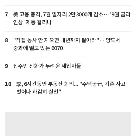
7
美 고용 충격, 7월 일자리 2만3000개 감소… '9월 금리
인상' 제동 걸리나
8
"직접 농사 안 지으면 내년까지 팔아라"… 양도세
중과에 떨고 있는 6070
9
집주인 전화가 두려운 세입자들
10
李, 6시간동안 부동산 회의... "주택공급, 기존 사고
벗어나 과감히 실천"