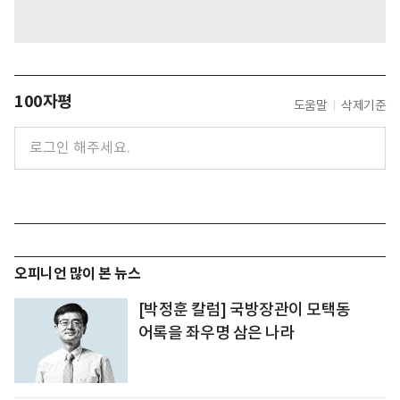
100자평
도움말
삭제기준
오피니언 많이 본 뉴스
[박정훈 칼럼] 국방장관이 모택동
어록을 좌우명 삼은 나라